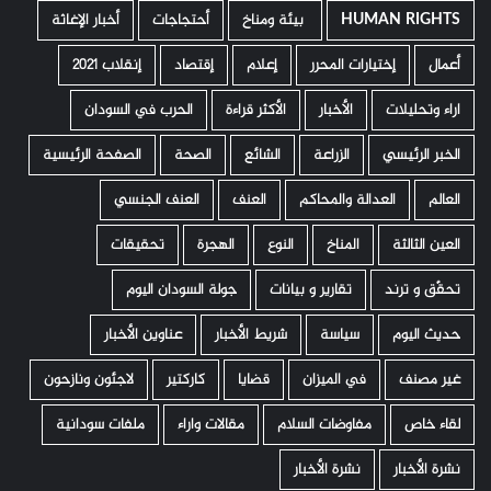
HUMAN RIGHTS
­ بيئة ومناخ
أحتجاجات
أخبار الإغاثة
أعمال
إختيارات المحرر
إعلام
إقتصاد
إنقلاب 2021
اراء وتحليلات
الأخبار
الأكثر قراءة
الحرب في السودان
الخبر الرئيسي
الزراعة
الشائع
الصحة
الصفحة الرئيسية
العالم
العدالة والمحاكم
العنف
العنف الجنسي
العين الثالثة
المناخ
النوع
الهجرة
تحقيقات
تحقّق و ترند
تقارير و بيانات
جولة السودان اليوم
حديث اليوم
سياسة
شريط الأخبار
عناوين الأخبار
غير مصنف
في الميزان
قضايا
كاركتير
لاجئون ونازحون
لقاء خاص
مفاوضات السلام
مقالات واراء
ملفات سودانية
نشرة الأخبار
نشرة الأخبار