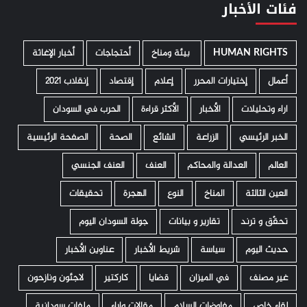
فئات الأخبار
HUMAN RIGHTS
­ بيئة ومناخ
أحتجاجات
أخبار الإغاثة
أعمال
إختيارات المحرر
إعلام
إقتصاد
إنقلاب 2021
اراء وتحليلات
الأخبار
الأكثر قراءة
الحرب في السودان
الخبر الرئيسي
الزراعة
الشائع
الصحة
الصفحة الرئيسية
العالم
العدالة والمحاكم
العنف
العنف الجنسي
العين الثالثة
المناخ
النوع
الهجرة
تحقيقات
تحقّق و ترند
تقارير و بيانات
جولة السودان اليوم
حديث اليوم
سياسة
شريط الأخبار
عناوين الأخبار
غير مصنف
في الميزان
قضايا
كاركتير
لاجئون ونازحون
لقاء خاص
مفاوضات السلام
مقالات واراء
ملفات سودانية