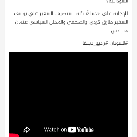
السودانية؟
للإجابة على هذه الأسئلة نستضيف: السفير علي يوسف.
السفير طارق كردي. والصحفي والمحلل السياسي عثمان
ميرغني.
#السودان #راديو_دبنقا