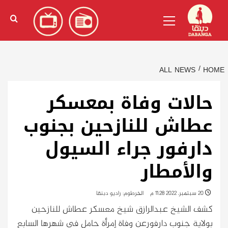
Ski
English
(
الإنجليزية
)
Primary
t
Menu
conten
ALL NEWS
HOME
حالات وفاة بمعسكر
عطاش للنازحين بجنوب
دارفور جراء السيول
والأمطار
20 سبتمبر، 2022 11:28 م
الخرطوم: راديو دبنقا
كشف الشيخ عبدالرازق شيخ معسكر عطاش للنازحين
بولاية جنوب دارفورعن وفاة إمرأة حامل في شهرها السابع