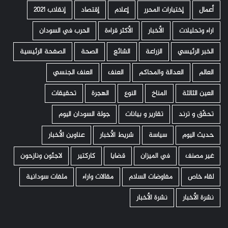
أعمال
إختيارات المحرر
إعلام
إقتصاد
إنقلاب 2021
اراء وتحليلات
الأخبار
الأكثر قراءة
الحرب في السودان
الخبر الرئيسي
الزراعة
الشائع
الصحة
الصفحة الرئيسية
العالم
العدالة والمحاكم
العنف
العنف الجنسي
العين الثالثة
المناخ
النوع
الهجرة
تحقيقات
تحقّق و ترند
تقارير و بيانات
جولة السودان اليوم
حديث اليوم
سياسة
شريط الأخبار
عناوين الأخبار
غير مصنف
في الميزان
قضايا
كاركتير
لاجئون ونازحون
لقاء خاص
مفاوضات السلام
مقالات واراء
ملفات سودانية
نشرة الأخبار
نشرة الأخبار