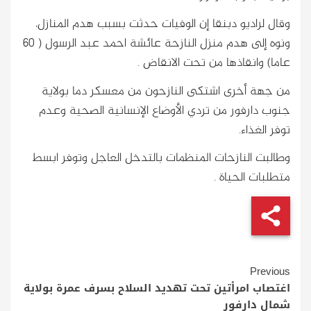
وقال لراديو دبنقا إن الوفيات حدثت بسبب هدم المنازل،
ونوه إلى هدم منزل النازحة عائشة احمد عبد الرسول ( 60
عاما) وانقاذها من تحت الانقاض .
من جهة أخرى اشتكى النازحون من معسكر دما بولاية
جنوب دارفور من تردي الأوضاع الإنسانية الصحية وعدم
توفر الغذاء.
وطالبت النازحات المنظمات بالتدخل العاجل وتوفر ابسط
متطلبات الحياة .
Continue
Previous
Reading
اغتصاب امرأتين تحت تهديد السلاح بسرف عمرة بولاية
شمال دارفور