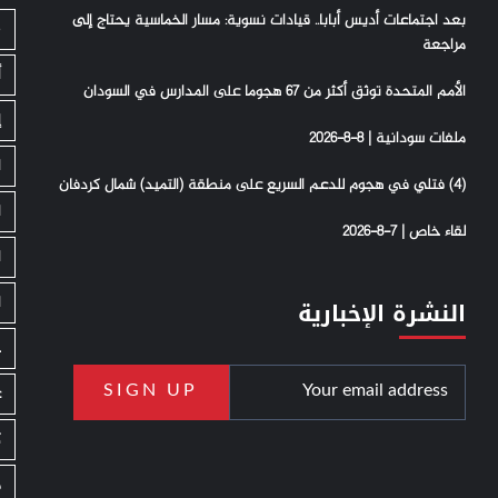
بعد اجتماعات أديس أبابا.. قيادات نسوية: مسار الخماسية يحتاج إلى
S
مراجعة
أ
الأمم المتحدة توثق أكثر من 67 هجوما على المدارس في السودان
إ
ملفات سودانية | 8-8-2026
ا
(4) فتلي في هجوم للدعم السريع على منطقة (التميد) شمال كردفان
ا
لقاء خاص | 7-8-2026
ا
ا
النشرة الإخبارية
ج
ع
ك
م