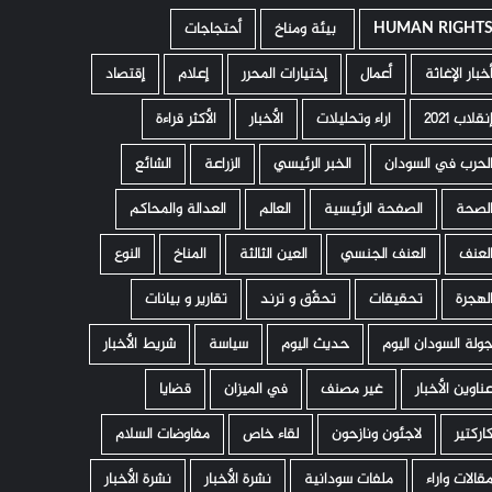
HUMAN RIGHT
­ بيئة ومناخ
أحتجاجات
خبار الإغاثة
أعمال
إختيارات المحرر
إعلام
إقتصاد
نقلاب 2021
اراء وتحليلات
الأخبار
الأكثر قراءة
لحرب في السودان
الخبر الرئيسي
الزراعة
الشائع
لصحة
الصفحة الرئيسية
العالم
العدالة والمحاكم
لعنف
العنف الجنسي
العين الثالثة
المناخ
النوع
لهجرة
تحقيقات
تحقّق و ترند
تقارير و بيانات
ولة السودان اليوم
حديث اليوم
سياسة
شريط الأخبار
ناوين الأخبار
غير مصنف
في الميزان
قضايا
اركتير
لاجئون ونازحون
لقاء خاص
مفاوضات السلام
قالات واراء
ملفات سودانية
نشرة الأخبار
نشرة الأخبار