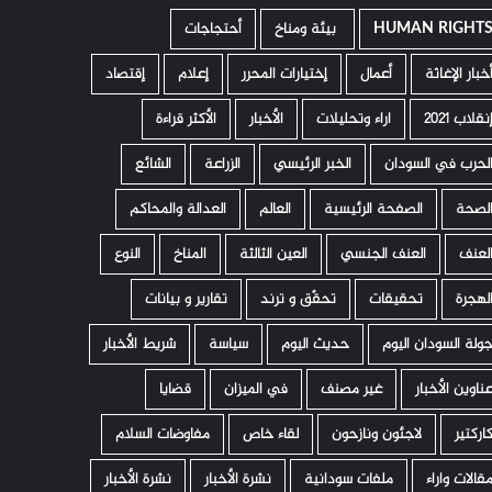
HUMAN RIGHT
­ بيئة ومناخ
أحتجاجات
خبار الإغاثة
أعمال
إختيارات المحرر
إعلام
إقتصاد
نقلاب 2021
اراء وتحليلات
الأخبار
الأكثر قراءة
لحرب في السودان
الخبر الرئيسي
الزراعة
الشائع
لصحة
الصفحة الرئيسية
العالم
العدالة والمحاكم
لعنف
العنف الجنسي
العين الثالثة
المناخ
النوع
لهجرة
تحقيقات
تحقّق و ترند
تقارير و بيانات
ولة السودان اليوم
حديث اليوم
سياسة
شريط الأخبار
ناوين الأخبار
غير مصنف
في الميزان
قضايا
اركتير
لاجئون ونازحون
لقاء خاص
مفاوضات السلام
قالات واراء
ملفات سودانية
نشرة الأخبار
نشرة الأخبار