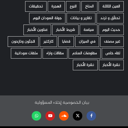
العين الثالثة
المناخ
النوع
الهجرة
تحقيقات
تحقّق و ترند
تقارير و بيانات
جولة السودان اليوم
حديث اليوم
سياسة
شريط الأخبار
عناوين الأخبار
غير مصنف
في الميزان
قضايا
كاركتير
لاجئون ونازحون
لقاء خاص
مفاوضات السلام
مقالات واراء
ملفات سودانية
نشرة الأخبار
نشرة الأخبار
بيان الخصوصية
إخلاء المسؤولية
Facebook
Twitter
Soundcloud
Youtube
تابعنا