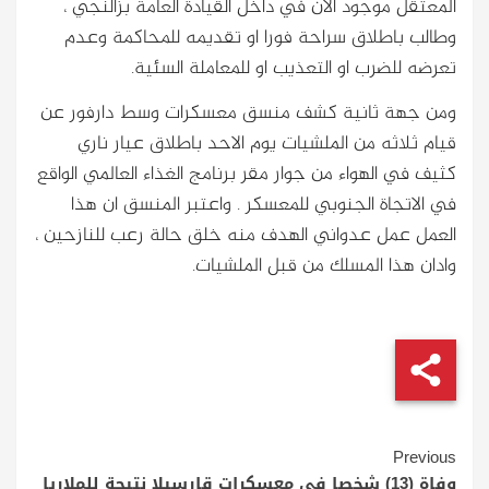
المعتقل موجود الآن في داخل القيادة العامة بزالنجي ،
وطالب باطلاق سراحة فورا او تقديمه للمحاكمة وعدم
تعرضه للضرب او التعذيب او للمعاملة السئية.
ومن جهة ثانية كشف منسق معسكرات وسط دارفور عن
قيام ثلاثه من الملشيات يوم الاحد باطلاق عيار ناري
كثيف في الهواء من جوار مقر برنامج الغذاء العالمي الواقع
في الاتجاة الجنوبي للمعسكر . واعتبر المنسق ان هذا
العمل عمل عدواني الهدف منه خلق حالة رعب للنازحين ،
وادان هذا المسلك من قبل الملشيات.
Continue
Previous
وفاة (13) شخصا في معسكرات قارسيلا نتيجة للملاريا