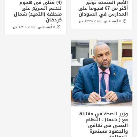
الأمم المتحدة توثق
(4) فتلي في هجوم
أكثر من 67 هجوما على
للدعم السريع على
المدارس في السودان
منطقة (التميد) شمال
كردفان
8 أغسطس، 2026 12:26 ص
8 أغسطس، 2026 12:11 ص
وزير الصحة في مقابلة
مع ( دبنقا) : النظام
الصحي في تعافي
والجهود مستمرة