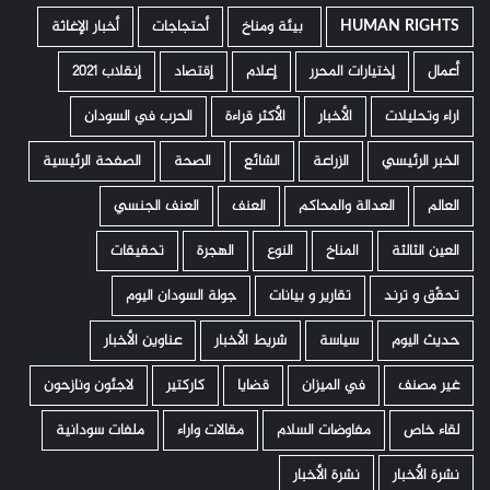
HUMAN RIGHTS
­ بيئة ومناخ
أحتجاجات
أخبار الإغاثة
أعمال
إختيارات المحرر
إعلام
إقتصاد
إنقلاب 2021
اراء وتحليلات
الأخبار
الأكثر قراءة
الحرب في السودان
الخبر الرئيسي
الزراعة
الشائع
الصحة
الصفحة الرئيسية
العالم
العدالة والمحاكم
العنف
العنف الجنسي
العين الثالثة
المناخ
النوع
الهجرة
تحقيقات
تحقّق و ترند
تقارير و بيانات
جولة السودان اليوم
حديث اليوم
سياسة
شريط الأخبار
عناوين الأخبار
غير مصنف
في الميزان
قضايا
كاركتير
لاجئون ونازحون
لقاء خاص
مفاوضات السلام
مقالات واراء
ملفات سودانية
نشرة الأخبار
نشرة الأخبار