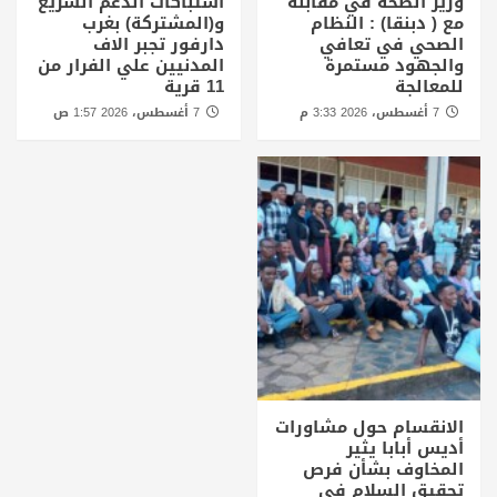
وزير الصحة في مقابلة
اشتباكات الدعم السريع
مع ( دبنقا) : النظام
و(المشتركة) بغرب
الصحي في تعافي
دارفور تجبر الاف
والجهود مستمرة
المدنيين علي الفرار من
للمعالجة
11 قرية
7 أغسطس، 2026 3:33 م
7 أغسطس، 2026 1:57 ص
الانقسام حول مشاورات
أديس أبابا يثير
المخاوف بشأن فرص
تحقيق السلام في