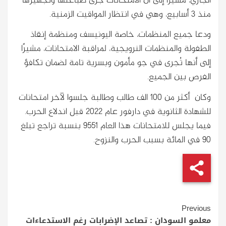
الجاري، مشيرًا إلى أن الامتحانات جرى طباعتها وتجهيزها
منذ 3 أسابيع، وهي في انتظار المواقيت الزمنية.
ودعا جميع المنظمات، خاصة اليونيسف ومنظمة إنقاذ
الطفولة والمنظمات النرويجية، لمراقبة الامتحانات، مشيرًا
إلى أنها تُجرى في جو مأمون وبسرية تامة لضمان تكافؤ
الفرص بين الجميع.
وكان أكثر من 100 الف طالب وطالبة جلسوا لآخر امتحانات
للشهادة الثانوية في دارفور عام 2022 قبل اندلاع الحرب.
فيما يجلس للامتحانات هذا العام 9551 بنسبة تراجع تبلغ
90 في المائة بسبب الحرب والنزوح.
Continue
Previous
Reading
معلمو السودان : تصاعد الإضرابات رغم الاستدعاءات