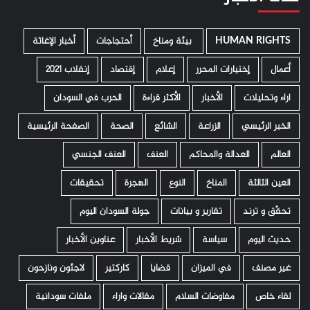
HUMAN RIGHTS
­ بيئة ومناخ
أحتجاجات
أخبار الإغاثة
أعمال
إختيارات المحرر
إعلام
إقتصاد
إنقلاب 2021
اراء وتحليلات
الأخبار
الأكثر قراءة
الحرب في السودان
الخبر الرئيسي
الزراعة
الشائع
الصحة
الصفحة الرئيسية
العالم
العدالة والمحاكم
العنف
العنف الجنسي
العين الثالثة
المناخ
النوع
الهجرة
تحقيقات
تحقّق و ترند
تقارير و بيانات
جولة السودان اليوم
حديث اليوم
سياسة
شريط الأخبار
عناوين الأخبار
غير مصنف
في الميزان
قضايا
كاركتير
لاجئون ونازحون
لقاء خاص
مفاوضات السلام
مقالات واراء
ملفات سودانية