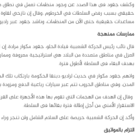
وكشف جقود فى هذا الصدد عن وجود منظمات تعمل في نطاق ضيق
حقيقي بسبب رفض السلطات في الخرطوم ،وقال إن نازحي لقاوة ف
مساعدات حقيقية حتى الآن من المنظمات، وناشد جقود عبر راديو دب
ممارسات ممنهجة
قال نائب رئيس الحركة الشعبية قيادة الحلو، جقود مكوار مرادة، إن ا
العزل في مناطق متعددة من البلاد هي استراتيجية معروفة وممار
بهدف البقاء فى السلطة لأطول فترة.
واتهم جقود مكوار في حديث لراديو دبنقا الحكومة بارتكاب تلك الجر
المدن، وفي مناطق الحروب تتم عبر سيارات رباعية الدفع ومزودة ب
وقال إن الهدف من الهجمات التي تقوم بها هذه الأجهزة على القرى
الاستقرار الأمني من أجل إطالة فترة بقائها فى السلطة.
وأكد إن الحركة الشعبية حريصة على السلام الشامل ولن تنجر وراء ه
التزام بالمواثيق