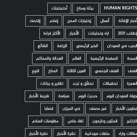
HUMAN RIGHT
­ بيئة ومناخ
أحتجاجات
خبار الإغاثة
أعمال
إختيارات المحرر
إعلام
إقتصاد
نقلاب 2021
اراء وتحليلات
الأخبار
الأكثر قراءة
لحرب في السودان
الخبر الرئيسي
الزراعة
الشائع
لصحة
الصفحة الرئيسية
العالم
العدالة والمحاكم
لعنف
العنف الجنسي
العين الثالثة
المناخ
النوع
لهجرة
تحقيقات
تحقّق و ترند
تقارير و بيانات
ولة السودان اليوم
حديث اليوم
سياسة
شريط الأخبار
ناوين الأخبار
غير مصنف
في الميزان
قضايا
اركتير
لاجئون ونازحون
لقاء خاص
مفاوضات السلام
قالات واراء
ملفات سودانية
نشرة الأخبار
نشرة الأخبار