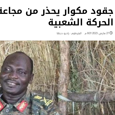
جقود مكوار يحذر من مجا
الحركة الشعبية
27 مارس، 2023 8:01 م
الخرطوم : راديو دبنقا