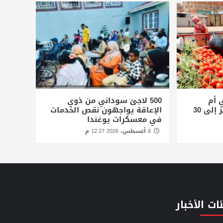
 أم
500 لاجئ سوداني من ذوي
درمان.. ولوح الثلج يقفز إلى 30
الإعاقة يواجهون نقص الخدمات
في معسكرات يوغندا
6 أغسطس، 2026 12:27 م
ات الأخبار