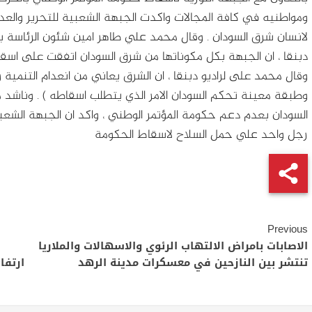
ومواطنيه في كافة المجالات
واكدت الجبهة الشعبية للتحرير والعد
لانسان شرق السودان . وقال محمد علي طاهر امين شئون الرئاسة بال
دبنقا ، ان الجبهة بكل مكوناتها من شرق السودان اتفقت على اسقاط 
وقال محمد على لراديو دبنقا ، ان الشرق يعاني من انعدام التنمية و
وطبقة معينة تحكم السودان الامر الذي يتطلب اسقاطه ) . وناشد 
السودان بعدم دعم حكومة المؤتمر الوطني ، واكد ان الجبهة الشعب
رجل واحد علي حمل السلاح لاسقاط الحكومة
Continue
Previous
Reading
الاصابات بامراض الالتهاب الرئوي والاسهالات والملاريا
تنتشر بين النازحين في معسكرات مدينة الرهد
ارتفا