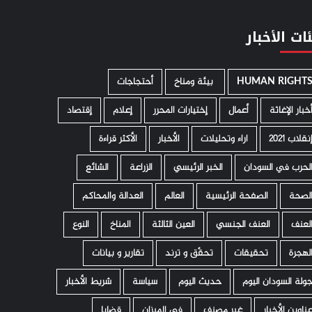
ات الأخبار
HUMAN RIGHT
­ بيئة ومناخ
أحتجاجات
خبار الإغاثة
أعمال
إختيارات المحرر
إعلام
إقتصاد
نقلاب 2021
اراء وتحليلات
الأخبار
الأكثر قراءة
لحرب في السودان
الخبر الرئيسي
الزراعة
الشائع
لصحة
الصفحة الرئيسية
العالم
العدالة والمحاكم
لعنف
العنف الجنسي
العين الثالثة
المناخ
النوع
لهجرة
تحقيقات
تحقّق و ترند
تقارير و بيانات
ولة السودان اليوم
حديث اليوم
سياسة
شريط الأخبار
ناوين الأخبار
غير مصنف
في الميزان
قضايا