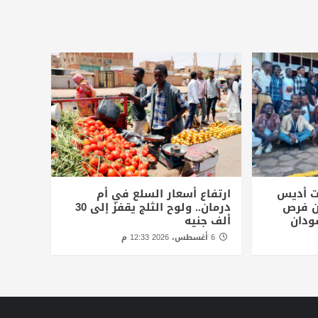
ت أديس
ارتفاع أسعار السلع في أم
أن فرص
درمان.. ولوح الثلج يقفز إلى 30
ودان
ألف جنيه
6 أغسطس، 2026 12:33 م