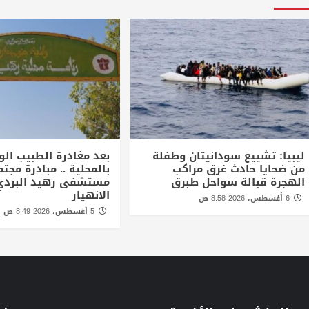
ليبيا: تشييع سودانيتان وطفلة
بعد مغادرة الطبيب الو
من ضحايا حادث غرق مراكب
بالمحلية .. مبادرة مجتم
الهجرة قبالة سواحل طبرق
مستشفى رهيد البردي
الانهيار
6 أغسطس، 2026 8:58 ص
5 أغسطس، 2026 8:49 ص