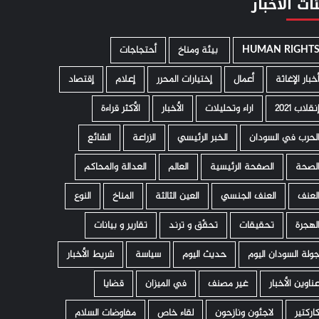
ات الأخبار
HUMAN RIGHT
­ بيئة ومناخ
أحتجاجات
خبار الإغاثة
أعمال
إختيارات المحرر
إعلام
إقتصاد
نقلاب 2021
اراء وتحليلات
الأخبار
الأكثر قراءة
لحرب في السودان
الخبر الرئيسي
الزراعة
الشائع
لصحة
الصفحة الرئيسية
العالم
العدالة والمحاكم
لعنف
العنف الجنسي
العين الثالثة
المناخ
النوع
لهجرة
تحقيقات
تحقّق و ترند
تقارير و بيانات
ولة السودان اليوم
حديث اليوم
سياسة
شريط الأخبار
ناوين الأخبار
غير مصنف
في الميزان
قضايا
اركتير
لاجئون ونازحون
لقاء خاص
مفاوضات السلام