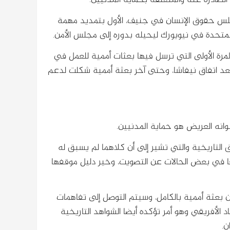
الصادرة عنه والمتعلقة بحماية المدنيين.
 لمجلس حقوق الإنسان في جنيف، الأول بتمديد مهمة
 المتحدة في نيويورك ليحيله بدوره إلى مجلس الأمن.
لمرة الأولى التي ترسل فيها بعثات أممية للعمل في
دان، حيث تم شكلت أول بعثة أممية للسودان في العام 2005 بعد اتفاق نيفاشا، وحتى آخر بعثة أممية شكلت لدعم
وانه العريض هو حماية المدنيين.
ق التاريخية والتي تشير إلى أن كلاهما لم يسبق له
عا في بعض الحالات عن التصويت، وخير دليل موقفها
 بعثة أممية بالكامل، وسيتم التوصل إلى تفاهمات
د الأفريقي وهو أمر تؤكده أيضا الشواهد التاريخية
ن.