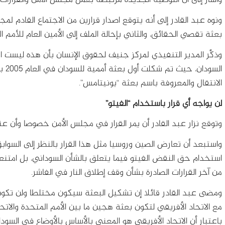
وأشار إلى أن التوصية الجديدة مرتبطة بعمل مجلس الأمن والقرارات 
ونوه عبد القادر إلى أنه يتوقع اصدار قرارين من الاجتماع القادم
بعثة تقصي الحقائق، والثاني بإحالة الملف إلى الأمين العام للأمم
وذكَّر المدير التنفيذي لمركز جنيف لحقوق الإنسان بأن هذه ليست ا
السو
الانتقال والمعروفة باسم بعثة “يونيتامس”.
لن يواجه أي قرار باستخدام “الفيتو”
وتوقع نزار عبد القادر أن يمر القرار في مجلس الأمن خصوصا وأن عن
واستبعد أن تعارض الصين وروسيا مثل هذا القرار بالنظر إلى السواب
استخدام حق النقض الفيتو فيما يتعلق بالشأن السوداني، بل امتن
من آخر القرارات الصادرة بشأن وقف إطلاق النار في الفاشر.
ومضى عبد القادر قائلا إن تشكيل البعثة سيكون مختلطا ولن تكون
مع الاتحاد الأفريقي لتكون بعثة هجين ما بين الأمم المتحدة والاتحا
باعتبار أن الاتحاد الأفريقي هو المعني بالأساس بالأوضاع في السودا