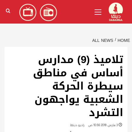
Ski
English
(
الإنجليزية
)
Primary
t
Menu
conten
ALL NEWS
HOME
تلاميذ (9) مدارس
أساس في مناطق
سيطرة الحركة
الشعبية يواجهون
التشرد
3 مارس، 2018 10:56 ص
راديو دبنقا