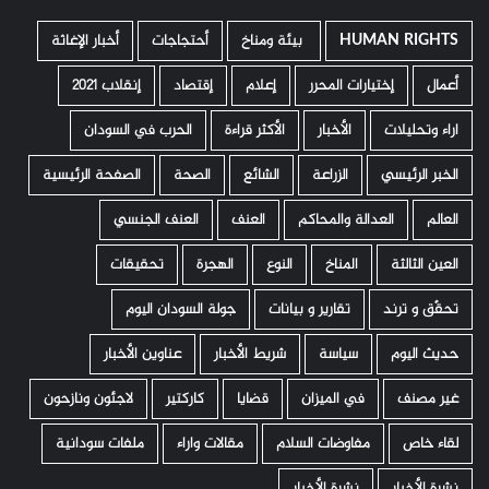
HUMAN RIGHTS
­ بيئة ومناخ
أحتجاجات
أخبار الإغاثة
أعمال
إختيارات المحرر
إعلام
إقتصاد
إنقلاب 2021
اراء وتحليلات
الأخبار
الأكثر قراءة
الحرب في السودان
الخبر الرئيسي
الزراعة
الشائع
الصحة
الصفحة الرئيسية
العالم
العدالة والمحاكم
العنف
العنف الجنسي
العين الثالثة
المناخ
النوع
الهجرة
تحقيقات
تحقّق و ترند
تقارير و بيانات
جولة السودان اليوم
حديث اليوم
سياسة
شريط الأخبار
عناوين الأخبار
غير مصنف
في الميزان
قضايا
كاركتير
لاجئون ونازحون
لقاء خاص
مفاوضات السلام
مقالات واراء
ملفات سودانية
نشرة الأخبار
نشرة الأخبار