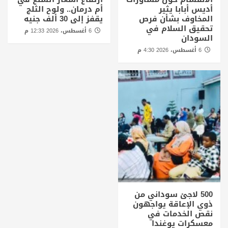
أديس أبابا يثير
أم درمان.. ولوح الثلج
المخاوف بشأن فرص
يقفز إلى 30 ألف جنيه
تحقيق السلام في
6 أغسطس، 2026 12:33 م
السودان
6 أغسطس، 2026 4:30 م
500 لاجئ سوداني من
ذوي الإعاقة يواجهون
نقص الخدمات في
معسكرات يوغندا