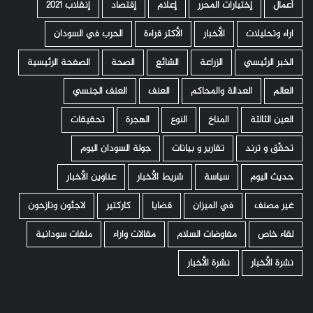
أعمال
إختيارات المحرر
إعلام
إقتصاد
إنقلاب 2021
اراء وتحليلات
الأخبار
الأكثر قراءة
الحرب في السودان
الخبر الرئيسي
الزراعة
الشائع
الصحة
الصفحة الرئيسية
العالم
العدالة والمحاكم
العنف
العنف الجنسي
العين الثالثة
المناخ
النوع
الهجرة
تحقيقات
تحقّق و ترند
تقارير و بيانات
جولة السودان اليوم
حديث اليوم
سياسة
شريط الأخبار
عناوين الأخبار
غير مصنف
في الميزان
قضايا
كاركتير
لاجئون ونازحون
لقاء خاص
مفاوضات السلام
مقالات واراء
ملفات سودانية
نشرة الأخبار
نشرة الأخبار