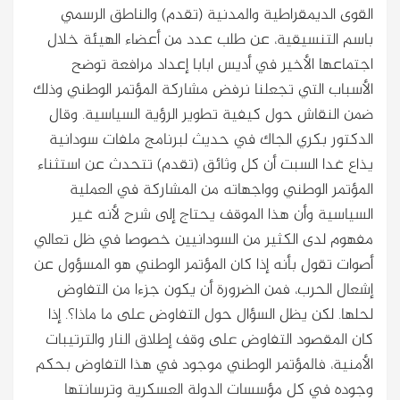
القوى الديمقراطية والمدنية (تقدم) والناطق الرسمي
باسم التنسيقية، عن طلب عدد من أعضاء الهيئة خلال
اجتماعها الأخير في أديس ابابا إعداد مرافعة توضح
الأسباب التي تجعلنا نرفض مشاركة المؤتمر الوطني وذلك
ضمن النقاش حول كيفية تطوير الرؤية السياسية. وقال
الدكتور بكري الجاك في حديث لبرنامج ملفات سودانية
يذاع غدا السبت أن كل وثائق (تقدم) تتحدث عن استثناء
المؤتمر الوطني وواجهاته من المشاركة في العملية
السياسية وأن هذا الموقف يحتاج إلى شرح لأنه غير
مفهوم لدى الكثير من السودانيين خصوصا في ظل تعالي
أصوات تقول بأنه إذا كان المؤتمر الوطني هو المسؤول عن
إشعال الحرب، فمن الضرورة أن يكون جزءا من التفاوض
لحلها. لكن يظل السؤال حول التفاوض على ما ماذا؟. إذا
كان المقصود التفاوض على وقف إطلاق النار والترتيبات
الأمنية، فالمؤتمر الوطني موجود في هذا التفاوض بحكم
وجوده في كل مؤسسات الدولة العسكرية وترسانتها