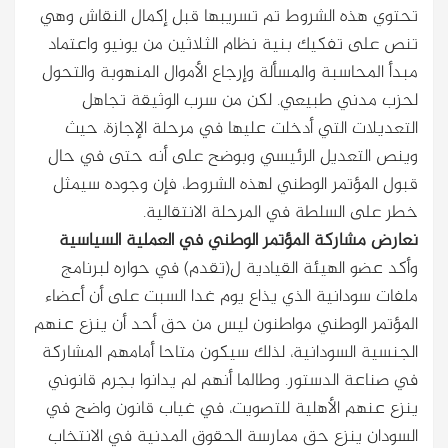
تحتوي هذه الشروط تم تسريبها قبل إكمال النقاش وهي
تنص على تفكيك بنية نظام الثلاثين من يونيو واعتماد
مبدأ المحاسبة والمسألة وإرجاع الأموال المنهوبة والتحول
لحزب مدني طبيعي. لكن من سرب الوثيقة تجاهل
التعديلات التي أدخلت عليها في مرحلة الإجازة، حيث
وينص التعديل الرئيسي وبوضح على أنه حتى في حال
قبول المؤتمر الوطني لهذه الشروط، فإن وجوده سيمثل
خطر على السلطة في المرحلة الانتقالية.
نعارض مشاركة المؤتمر الوطني في العملية السياسية
وأكد عضو الهيئة القيادية ل(تقدم) في حواره لبرنامج
ملفات سودانية الذي يذاع يوم غدا السبت على أن أعضاء
المؤتمر الوطني مواطنون ليس من حق أحد أن ينزع عنهم
الجنسية السودانية، لذلك سيكون متاحا أمامهم المشاركة
في صناعة الدستور. وطالما أنهم لم يدانوا بجرم قانوني
ينزع عنهم الأهلية للتصويت، في غياب قانون واضح في
السودان ينزع حق ممارسة الحقوق المدنية في الانتخاب