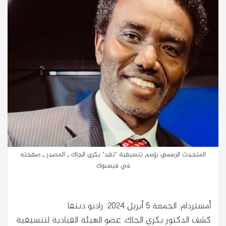
المتحدث الرسمي بإسم تنسيقية "تقد" بكري الجاك ـ المصدر ـ صفحته
في فيسبوك
أمستردام: الجمعة 5 أبريل 2024: راديو دبنقا
كشف الدكتور بكري الجاك، عضو الهيئة القيادية لتنسيقية