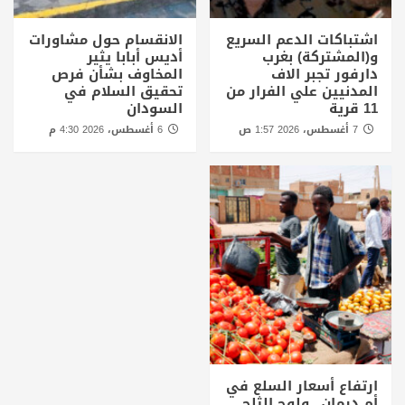
اشتباكات الدعم السريع
الانقسام حول مشاورات
و(المشتركة) بغرب
أديس أبابا يثير
دارفور تجبر الاف
المخاوف بشأن فرص
المدنيين علي الفرار من
تحقيق السلام في
11 قرية
السودان
7 أغسطس، 2026 1:57 ص
6 أغسطس، 2026 4:30 م
ارتفاع أسعار السلع في
أم درمان.. ولوح الثلج