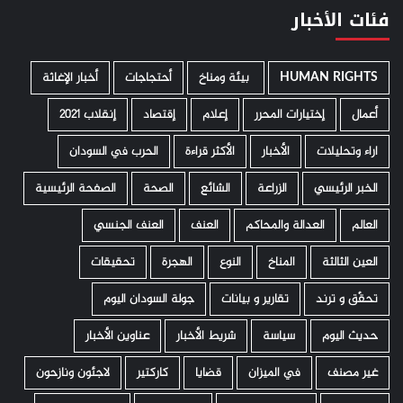
فئات الأخبار
HUMAN RIGHTS
­ بيئة ومناخ
أحتجاجات
أخبار الإغاثة
أعمال
إختيارات المحرر
إعلام
إقتصاد
إنقلاب 2021
اراء وتحليلات
الأخبار
الأكثر قراءة
الحرب في السودان
الخبر الرئيسي
الزراعة
الشائع
الصحة
الصفحة الرئيسية
العالم
العدالة والمحاكم
العنف
العنف الجنسي
العين الثالثة
المناخ
النوع
الهجرة
تحقيقات
تحقّق و ترند
تقارير و بيانات
جولة السودان اليوم
حديث اليوم
سياسة
شريط الأخبار
عناوين الأخبار
غير مصنف
في الميزان
قضايا
كاركتير
لاجئون ونازحون