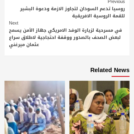
Continue
Previous
Reading
روسيا تدعم السودان لتجاوز الازمة ودعوة البشير
للقمة الروسية الافريقية
Next
في مسرحية لزيارة الوفد الامريكي جهاز الأمن يسمح
لبعض الصحف بالصدور ووقفة احتجاجية لاطلاق سراع
عثمان ميرغني
Related News