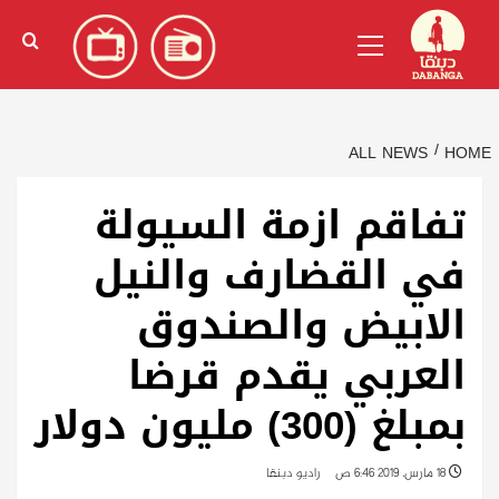
Ski
English
(
الإنجليزية
)
Primary
t
Menu
conten
ALL NEWS
HOME
تفاقم ازمة السيولة
في القضارف والنيل
الابيض والصندوق
العربي يقدم قرضا
بمبلغ (300) مليون دولار
18 مارس، 2019 6:46 ص
راديو دبنقا