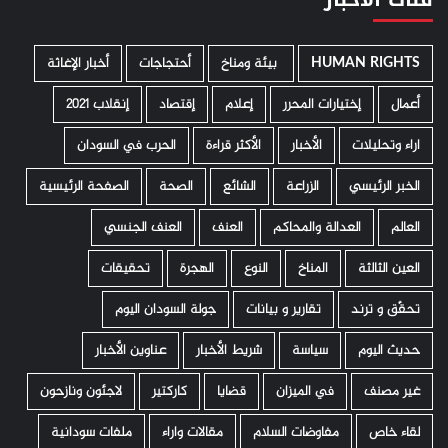
HUMAN RIGHTS
­ بيئة ومناخ
أحتجاجات
أخبار الإغاثة
أعمال
إختيارات المحرر
إعلام
إقتصاد
إنقلاب 2021
اراء وتحليلات
الأخبار
الأكثر قراءة
الحرب في السودان
الخبر الرئيسي
الزراعة
الشائع
الصحة
الصفحة الرئيسية
العالم
العدالة والمحاكم
العنف
العنف الجنسي
العين الثالثة
المناخ
النوع
الهجرة
تحقيقات
تحقّق و ترند
تقارير و بيانات
جولة السودان اليوم
حديث اليوم
سياسة
شريط الأخبار
عناوين الأخبار
غير مصنف
في الميزان
قضايا
كاركتير
لاجئون ونازحون
لقاء خاص
مفاوضات السلام
مقالات واراء
ملفات سودانية