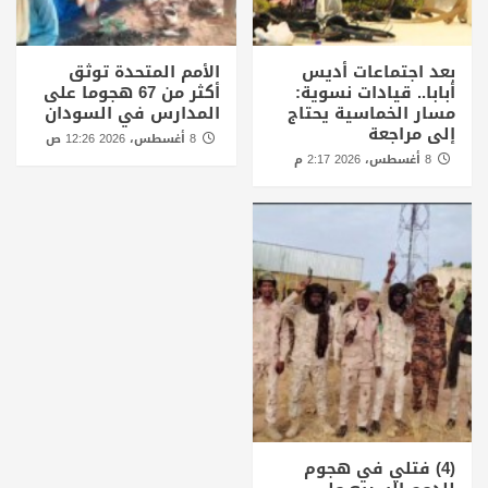
بعد اجتماعات أديس
الأمم المتحدة توثق
أبابا.. قيادات نسوية:
أكثر من 67 هجوما على
مسار الخماسية يحتاج
المدارس في السودان
إلى مراجعة
8 أغسطس، 2026 12:26 ص
8 أغسطس، 2026 2:17 م
(4) فتلي في هجوم