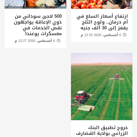
ارتفاع أسعار السلع في
500 لاجئ سوداني من
أم درمان.. ولوح الثلج
ذوي الإعاقة يواجهون
يقفز إلى 30 ألف جنيه
نقص الخدمات في
معسكرات يوغندا
6 أغسطس، 2026 12:33 م
6 أغسطس، 2026 12:27 م
خروج تطبيق البنك
الزراعي بولاية القضارف