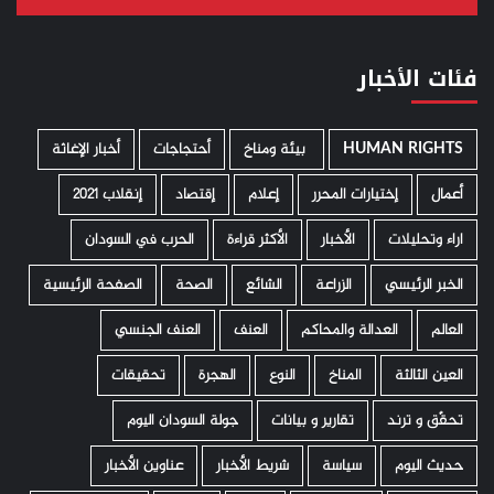
فئات الأخبار
HUMAN RIGHTS
­ بيئة ومناخ
أحتجاجات
أخبار الإغاثة
أعمال
إختيارات المحرر
إعلام
إقتصاد
إنقلاب 2021
اراء وتحليلات
الأخبار
الأكثر قراءة
الحرب في السودان
الخبر الرئيسي
الزراعة
الشائع
الصحة
الصفحة الرئيسية
العالم
العدالة والمحاكم
العنف
العنف الجنسي
العين الثالثة
المناخ
النوع
الهجرة
تحقيقات
تحقّق و ترند
تقارير و بيانات
جولة السودان اليوم
حديث اليوم
سياسة
شريط الأخبار
عناوين الأخبار