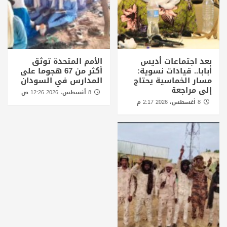
بعد اجتماعات أديس
الأمم المتحدة توثق
أبابا.. قيادات نسوية:
أكثر من 67 هجوما على
مسار الخماسية يحتاج
المدارس في السودان
إلى مراجعة
8 أغسطس، 2026 12:26 ص
8 أغسطس، 2026 2:17 م