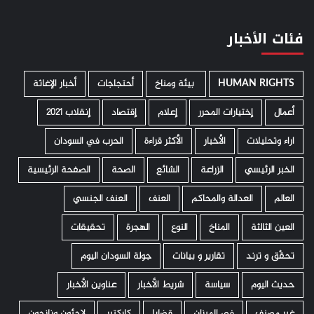
فئات الأخبار
HUMAN RIGHTS
­ بيئة ومناخ
أحتجاجات
أخبار الإغاثة
أعمال
إختيارات المحرر
إعلام
إقتصاد
إنقلاب 2021
اراء وتحليلات
الأخبار
الأكثر قراءة
الحرب في السودان
الخبر الرئيسي
الزراعة
الشائع
الصحة
الصفحة الرئيسية
العالم
العدالة والمحاكم
العنف
العنف الجنسي
العين الثالثة
المناخ
النوع
الهجرة
تحقيقات
تحقّق و ترند
تقارير و بيانات
جولة السودان اليوم
حديث اليوم
سياسة
شريط الأخبار
عناوين الأخبار
غير مصنف
في الميزان
قضايا
كاركتير
لاجئون ونازحون