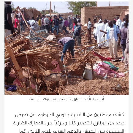
أثار دمار لأحد المنازل -المصدرـ فيسبوك ـ أرشيف
كشف مواطنون من الشجرة جنوبي الخرطوم عن تعرض
عدد من المنازل للتدمير كليا وجزئياً جراء المعارك الضارية
المستمرة بين الجيش والدعم السريع لليوم الثاني. كما