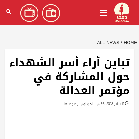
Ski
English
(
الإنجليزية
)
Primary
t
Menu
conten
ALL NEWS
HOME
تباين أراء أسر الشهداء
حول المشاركة في
مؤتمر العدالة
19 يناير، 2023 6:51 م
الخرطوم- راديودبنقا