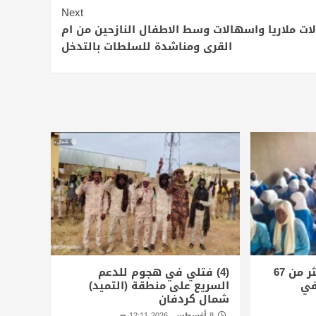
Next
لات ملاريا واسهالات وسط الاطفال النازحين من ام
القرى ومناشدة للسلطات بالتدخل
الأمم المتحدة توثق أكثر من 67
(4) فتلي في هجوم للدعم
في
السريع على منطقة (التميد)
شمال كردفان
8 أغسطس، 2026 12:11 ص