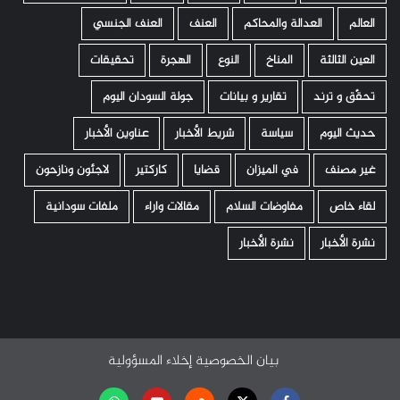
العالم
العدالة والمحاكم
العنف
العنف الجنسي
العين الثالثة
المناخ
النوع
الهجرة
تحقيقات
تحقّق و ترند
تقارير و بيانات
جولة السودان اليوم
حديث اليوم
سياسة
شريط الأخبار
عناوين الأخبار
غير مصنف
في الميزان
قضايا
كاركتير
لاجئون ونازحون
لقاء خاص
مفاوضات السلام
مقالات واراء
ملفات سودانية
نشرة الأخبار
نشرة الأخبار
بيان الخصوصية
إخلاء المسؤولية