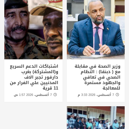
وزير الصحة في مقابلة
اشتباكات الدعم السريع
مع ( دبنقا) : النظام
و(المشتركة) بغرب
الصحي في تعافي
دارفور تجبر الاف
والجهود مستمرة
المدنيين علي الفرار من
للمعالجة
11 قرية
7 أغسطس، 2026 3:33 م
7 أغسطس، 2026 1:57 ص