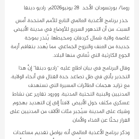
روما/ بورتسودان: الأحد 28 يونيو2026م: راديو دبنقا
حذر برنامج الأغذية العالمي التابع للأمم المتحدة، أمس
السبت، من أن التدهور السريع للأوضاع في مدينة الأبيض،
عاصمة ولاية شمال كردفان، ومحيطها، يُنذر بموجة
جديدة من العنف والنزوح الجماعي، مما يُهدد بتفاقم أزمة
الجوع الكارثية التي تُعاني منها البلاد.
وقال البرنامج في بيان اطلع عليه “راديو دبنقا” إنَّ هذا
التحذير يأتي في ظل تصاعد حدة القتال في أنحاء الولاية،
مع تزايد هجمات الطائرات المسيرة التي تستهدف
المدنيين والبنية التحتية المدنية، وورود تقارير عن نشاط
عسكري مكثف حول الأبيض. لافتاً إلى إن التهديد بهجوم
وشيك على المدينة سيُجبر مئات الآلاف من المدنيين على
الفرار بحثًا عن الغذاء والأمان.
وذكر برنامج الأغذية العالمي أنه يواصل تقديم مساعدات