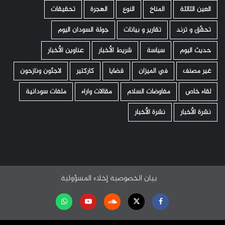
العين الثالثة
المناخ
النوع
الهجرة
تحقيقات
تحقّق و ترند
تقارير و بيانات
جولة السودان اليوم
حديث اليوم
سياسة
شريط الأخبار
عناوين الأخبار
غير مصنف
في الميزان
قضايا
كاركتير
لاجئون ونازحون
لقاء خاص
مفاوضات السلام
مقالات واراء
ملفات سودانية
نشرة الأخبار
نشرة الأخبار
بيان الخصوصية
إخلاء المسؤولية
Facebook
Twitter
Soundcloud
Youtube
تابعنا