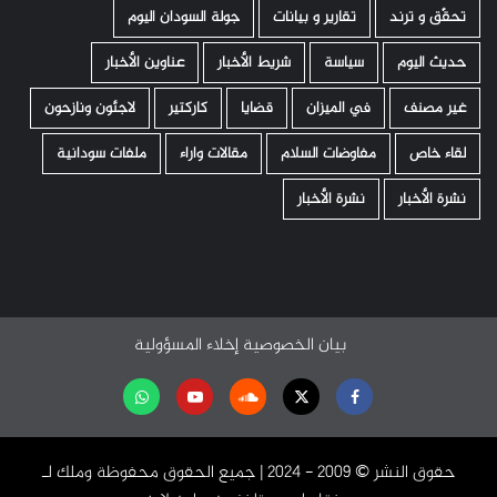
تحقّق و ترند
تقارير و بيانات
جولة السودان اليوم
حديث اليوم
سياسة
شريط الأخبار
عناوين الأخبار
غير مصنف
في الميزان
قضايا
كاركتير
لاجئون ونازحون
لقاء خاص
مفاوضات السلام
مقالات واراء
ملفات سودانية
نشرة الأخبار
نشرة الأخبار
بيان الخصوصية
إخلاء المسؤولية
Facebook
Twitter
Soundcloud
Youtube
تابعنا
على
حقوق النشر ©️ 2009 - 2024 | جميع الحقوق محفوظة وملك لـ
واتساب