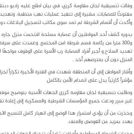
وقالت تنسيقية لجان مقاومة كرري، في بيان اطلع عليه راديو دبنقا، 
مفتوحًا للعصابات، مشيرة إلى تنفيذ عمليات نهب منظمة، وتهديد 
وأكدت أن أقسام الشرطة لم تعد سوى مكاتب لتسجيل البلاغات دو
و300 مترا من رئاسة قسم شرطة امن المجتمع .وعمدت على سر
تهديد السلاح.و أجبر أفراد العصابة رب الأسرة على الوقوف مواجهً
المنزل دون أن يعترضهم أحد .
وأشار المواطن إلى أن المنطقة شهدت في الفترة الأخيرة تكراراً لجرا
مؤشراً كارثياً يدل على انعدام الأمن بالكامل.
وطالبت تنسيقية لجان مقاومة كرري الجهات الأمنية بتوضيح موقفه
غير مبرر ودعت جميع المؤسسات الشرطية والعسكرية إلى إعادة تفعي
وحذرت من أن يؤدي استمرار هذا الوضع إلى انهيار كامل للنسيج الا
يهدد بمزيد من الفوضى والعنف.
وحملت الشرطة المسؤولية وأضافت :” إما أن تتحرك الجهات المختص