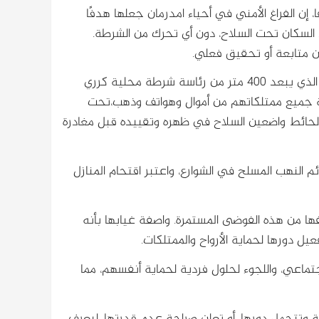
إن الفراغ الأمني في أحياء امدرمان جعلها هدفًا
السكان تحت السلاح، دون أي تحرك من الشرطة.
ن متابعة أو تحقيق فعلي.
بدوره كشف أحد المواطنين أن عصابة مسلحة اقتحمت منزل جاره، الذي يبعد 400 متر من رئاسة شرطة محلية كرري
قة جميع ممتلكاتهم من أموال وهواتف وذهب،تحت
ا الحائط واضعين السلاح في ظهره وتقييده قبل مغادرة
ئم النهب المسلح في الشوارع، واعتبر اقتحام المنازل
ا من هذه الفوضى المستمرة. واصفة غيابها بأنه
ل دورها لحماية الأرواح والممتلكات.
جتماعي، واللجوء لحلول فردية لحماية أنفسهم، مما
ة وتتحمل دورها، أو تعلن صراحة عدم قدرتها، ليعرف