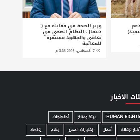
دعم
وزير الصحة في مقابلة مع (
تميد)
دبنقا) : النظام الصحي في
تعافي والجهود مستمرة
للمعالجة
7 أغسطس، 2026 3:33 م
ات الأخبار
HUMAN RIGHT
­ بيئة ومناخ
أحتجاجات
خبار الإغاثة
أعمال
إختيارات المحرر
إعلام
إقتصاد