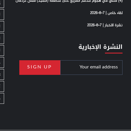
(4) فتلي في هجوم للدعم السريع على منطقة (التميد) شمال كردفان
إ
لقاء خاص | 7-8-2026
ا
نشرة الاخبار | 7-8-2026
ا
ا
النشرة الإخبارية
ا
ج
ع
ك
م