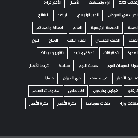
نقلاب 2021
اراء وتحليلات
الأخبار
الأكثر قراءة
لحرب في السودان
الخبر الرئيسي
الزراعة
الشائع
لصحة
الصفحة الرئيسية
العالم
العدالة والمحاكم
لعنف
العنف الجنسي
العين الثالثة
المناخ
النوع
لهجرة
تحقيقات
تحقّق و ترند
تقارير و بيانات
ولة السودان اليوم
حديث اليوم
سياسة
شريط الأخبار
ناوين الأخبار
غير مصنف
في الميزان
قضايا
اركتير
لاجئون ونازحون
لقاء خاص
مفاوضات السلام
قالات واراء
ملفات سودانية
نشرة الأخبار
نشرة الأخبار