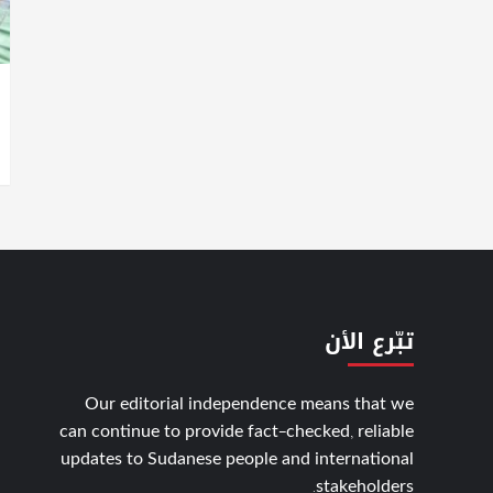
تبّرع الأن
Our editorial independence means that we
can continue to provide fact-checked, reliable
updates to Sudanese people and international
stakeholders.