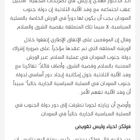
أكد الدكتور الهادي إدريس، في تصريحات صحفية الاثنين
عقب اجتماعه مع وفد الآلية الثلاثية إن دولة جنوب
السودان يجب أن يكون لها دوراً في الورش الخاصة بالعملية
السياسية، لا سيما تلك المتعلقة بقضية الشرق والسلام.
وقال إن الموقعين على الإتفاق الإطاري إتفقوا خلال
الورشة المغلقة التي تم عقدها مؤخراً، على ضرورة إشراك
دولة جنوب السودان في عملية السلام، عبر الورش
المعنية بالسلام وقضية الشرق. وأضاف قائلاً” تفاكرنا مع
وفد الآلية الثلاثية حول إمكانية إيجاد دور أساسي لدولة
جنوب السودان في العملية السياسية الجارية حالياً” مبيناً
أن وفد الآلية تفهم الأمر .
وأوضح أن زيارته لجوبا تطرقت إلى دور دولة الجنوب في
العملية السياسية الجارية حالياً في السودان.
فولكر: احياء وليس تقويض
من جانبه قال فولكر بيرتس، رئيس بعثة اليونيتامس، إن