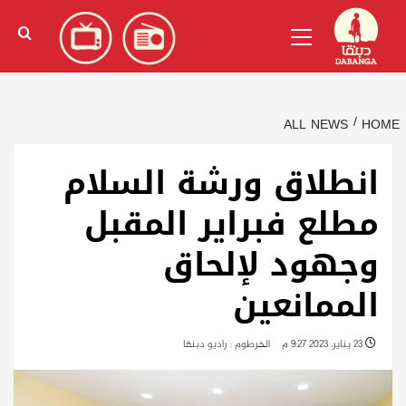
Ski
English
(
الإنجليزية
)
Primary
t
Menu
conten
ALL NEWS
HOME
انطلاق ورشة السلام
مطلع فبراير المقبل
وجهود لإلحاق
الممانعين
23 يناير، 2023 9:27 م
الخرطوم : راديو دبنقا