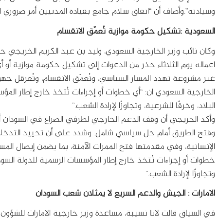
وسيادته”.وأضاف أن “اتفاق سلام جامع بقيادة المدنيين أمر ضروري 
السعودية :تشكيل حكومة موازية تُعمّق الانقسام
وكان نائب وزير الخارجية السعودي، وليد بن عبد الكريم الخريجي ح
اعماله يوم الثلاثاء حذر من الدعوات إلى تشكيل حكومة موازية أو أي 
غير مشروعة تهدد المسار السياسي، وتُعمّق الانقسام، وتُعرقل جه
الخارجية السعودي ان: “أي خطوات أو إجراءات تُتخذ خارج إطار المؤ
البلاد، وخرقًا للشرعية، وتجاوزًا لإرادة الشعب.”
وأكد الخريجي أن وقف الدعم الخارجي لطرفي الصراع في السودان أ
وفتح الطريق أمام حل سياسي شامل. وشدد على أن تحييد التدخلات 
الإنسانية، وفي مقدمتها فتح الممرات الآمنة، بما يضمن إيصال الم
خطوات أو إجراءات تُتخذ خارج إطار المؤسسات الرسمية للدولة السودان
وتجاوزًا لإرادة الشعب.”
الامارات : الجيش والدعم السريع لا يمثلان شعب السودان
في السياق قالت لانا نسيبة، مساعدة وزير خارجية الامارات للشؤون ا