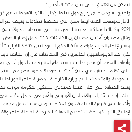
نتمكن من الاتفاق على بيان مشترك أمس.”
واحتج السودان على إدراج دول بينها الإمارات التي اتهمها بدعم قو
الإمارات.وضمت القمة أيضا مصر، التي تحتفظ بعلاقات وثيقة مع الج
2021، وكذلك المملكة العربية السعودية، التي استضافت جولات من محادثات السلام الفاشلة.
وقال مصدران أمنيان مصريان إن الخلافات كانت حول إصرار البعض
مسار لإنهاء الحرب وترك مسألة الحكم للسودانيين لاتخاذ القرار بشأنه
لكن أحد الدبلوماسيين الحاضرين في المحادثات قال إن الخلاف نابع 
وأضاف المصدر أن مصر طالبت باستخدام لغة رفضتها دول أخرى، بما 
على نظام الجيش، في حين أيدت السعودية جهود مصر.ولم يستجب 
السعودية والمتحدث باسم وزارة الخارجية المصرية على الفور لطلبا
وتعد الخطوة التي اعلن عنها حميدتي بتشكيل حكومة موازية تحد
البلاد. إذ دعا 15 بلدا والاتحادان الأوروبي والأفريقي، خلال م
وأكدوا على ضرورة الحيلولة دون تفكك السودان.ودعت دول مجموعة 
لإطلاق النار”، كما حضت “جميع الجهات الخارجية الفاعلة على وقف 