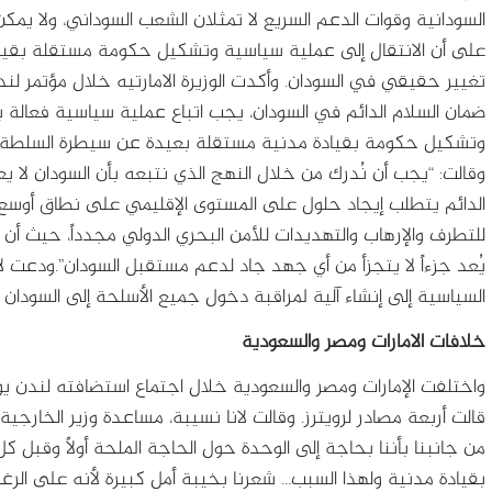
السودانية وقوات الدعم السريع لا تمثلان الشعب السوداني، ولا يم
على أن الانتقال إلى عملية سياسية وتشكيل حكومة مستقلة بقيادة
تغيير حقيقي في السودان. وأكدت الوزيرة الامارتيه خلال مؤتمر لندن
ضمان السلام الدائم في السودان، يجب اتباع عملية سياسية فعالة
وتشكيل حكومة بقيادة مدنية مستقلة بعيدة عن سيطرة السلطة 
وقالت: “يجب أن نُدرك من خلال النهج الذي نتبعه بأن السودان لا
الدائم يتطلب إيجاد حلول على المستوى الإقليمي على نطاق أوسع. ح
للتطرف والإرهاب والتهديدات للأمن البحري الدولي مجدداً، حيث 
يُعد جزءاً لا يتجزأ من أي جهد جاد لدعم مستقبل السودان”.ودعت لا
السياسية إلى إنشاء آلية لمراقبة دخول جميع الأسلحة إلى السودان
خلافات الامارات ومصر والسعودية
واختلفت الإمارات ومصر والسعودية خلال اجتماع استضافته لندن يو
قالت أربعة مصادر لرويترز. وقالت لانا نسيبة، مساعدة وزير الخارجي
من جانبنا بأننا بحاجة إلى الوحدة حول الحاجة الملحة أولاً وقبل
بقيادة مدنية ولهذا السبب… شعرنا بخيبة أمل كبيرة لأنه على الرغم