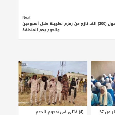
Next
وصول (300) الف نازح من زمزم لطويلة خلال أسبوعين
والجوع يعم المنطقة
الأمم المتحدة توثق أكثر من 67
(4) فتلي في هجوم للدعم