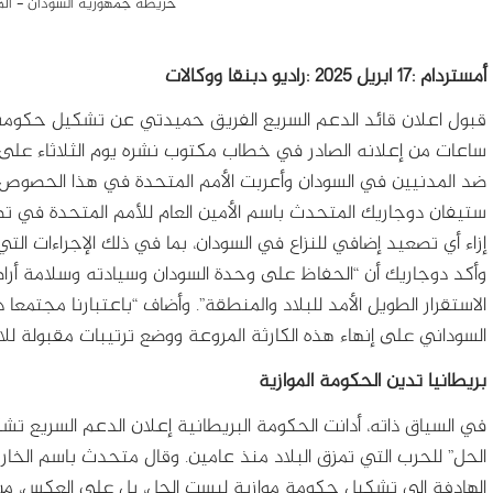
خريطة جمهورية السودان - الم
أمستردام :17 ابريل 2025 :راديو دبنقا ووكالات
قبول اعلان قائد الدعم السريع الفريق حميدتي عن تشكيل حكومة م
ساعات من إعلانه الصادر في خطاب مكتوب نشره يوم الثلاثاء على من
ضد المدنيين في السودان وأعربت الأمم المتحدة في هذا الحصوص ع
ستيفان دوجاريك المتحدث باسم الأمين العام للأمم المتحدة في تصر
إزاء أي تصعيد إضافي للنزاع في السودان، بما في ذلك الإجراءات التي
وأكد دوجاريك أن “الحفاظ على وحدة السودان وسيادته وسلامة أرا
الاستقرار الطويل الأمد للبلاد والمنطقة”. وأضاف “باعتبارنا مجتمعا
السوداني على إنهاء هذه الكارثة المروعة ووضع ترتيبات مقبولة للان
بريطانيا تدين الحكومة الموازية
في السياق ذاته، أدانت الحكومة البريطانية إعلان الدعم السريع 
الحل” للحرب التي تمزق البلاد منذ عامين. وقال متحدث باسم الخارجي
الهادفة إلى تشكيل حكومة موازية ليست الحل، بل على العكس، من