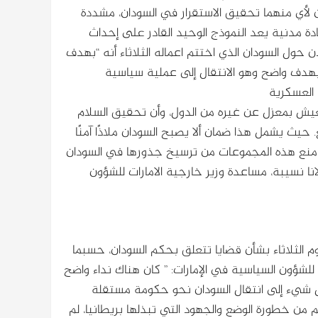
كن لأي منهما تحقيق الاستقرار في السودان، مشددة
 مدنية يعد النموذج الوحيد القادر على إحداث
 حول السودان الذي اختتم اعماله الثلاثاء أنه “بهدف
 بهدف واضح وهو الانتقال إلى عملية سياسية
العسكرية
 يعيش بمعزل عن غيره من الدول، وأن تحقيق السلام
يث يشمل هذا ضمان ألا يصبح السودان ملاذًا آمنًا
أن منع هذه المجموعات من ترسيخ جذورها في السودان
نا نسيبة، مساعدة وزير خارجية الامارات للشؤون
م الثلاثاء بشأن قضايا تتعلق بحكم السودان، حسبما
ة للشؤون السياسية في الإمارات: ” كان هناك نداء واضح
 كل شيء إلى انتقال السودان نحو حكومة مستقلة
 من خطورة الوضع والجهود التي تبذلها بريطانيا، لم