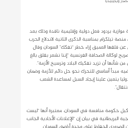
صدر ويكيبيديا
وازية بردود فعل دولية وإقليمية ناقدة وذلك بعد
صة تيلكرام بمناسبة الذكرى الثانية لاندلاع الحرب
ن قلقها العميق إزاء خطر “تفكك” السودان وقال
يح لوكالة الصحافة الفرنسية “إننا نشعر بقلق بالغ
 من شأنها أن تزيد تفكيك البلاد وترسيخ الأزمة”.
ضيه مبدأ أساسي للتحرك نحو حل دائم للأزمة وضمان
 دوليا يتعين علينا إيجاد السبل لمساعدة الشعب
تقال”.
تشكيل حكومة منافسة في السودان، معتبرة أنها “ليست
ة البريطانية في بيان إن “الإعلانات الأحادية الجانب
 الضروري الحفاظ على وحدة أراضي السودان