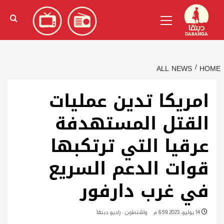
Ski
English
(
الإنجليزية
)
Primary
t
Menu
conten
ALL NEWS
HOME
امريكا تدين عمليات
القتل المستهدفة
عرقيا التي ترتكبها
قوات الدعم السريع
في غرب دارفور
14 يوليو، 2023 6:59 م
واشنطون : راديو دبنقا