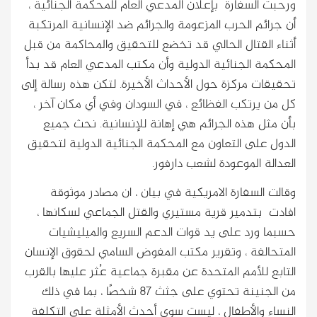
ورحبت السفارة بإعلان المدعي العام للمحكمة الجنائية ،
أن جرائم الحرب المزعومة والجرائم ضد الإنسانية المرتكبة
أثناء القتال الحالي قد تخضع للتحقيق والمحاكمة من قبل
المحكمة الجنائية الدولية وأن مكتب المدعي العام قد بدأ
تحقيقات مركزة حول الأحداث الأخيرة. لتكن هذه رسالة إلى
كل من يرتكب الفظائع ، في السودان وفي أي مكان آخر ،
بأن مثل هذه الجرائم هي إهانة للإنسانية. نحث جميع
الدول على التعاون مع المحكمة الجنائية الدولية لتحقيق
العدالة الموعودة لشعب دارفور.
وقالت السفارة الامريكية في بيان ، ان مصادر موثوقة
افادت بتدمير قرية مستيري والقتل الجماعي لسكانها ،
حسبما ورد على يد قوات الدعم السريع والميليشيات
المتحالفة ، وتقرير مكتب المفوض السامي لحقوق الإنسان
التابع للأمم المتحدة عن مقبرة جماعية عُثر عليها بالقرب
من الجنينة تحتوي على جثث 87 شخصًا ، بما في ذلك
النساء والأطفال ، ليست سوى أحدث الأمثلة على التكلفة