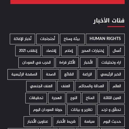
فئات الأخبار
HUMAN RIGHTS
­ بيئة ومناخ
أحتجاجات
أخبار الإغاثة
أعمال
إختيارات المحرر
إعلام
إقتصاد
إنقلاب 2021
اراء وتحليلات
الأخبار
الأكثر قراءة
الحرب في السودان
الخبر الرئيسي
الزراعة
الشائع
الصحة
الصفحة الرئيسية
العالم
العدالة والمحاكم
العنف
العنف الجنسي
العين الثالثة
المناخ
النوع
الهجرة
تحقيقات
تحقّق و ترند
تقارير و بيانات
جولة السودان اليوم
حديث اليوم
سياسة
شريط الأخبار
عناوين الأخبار