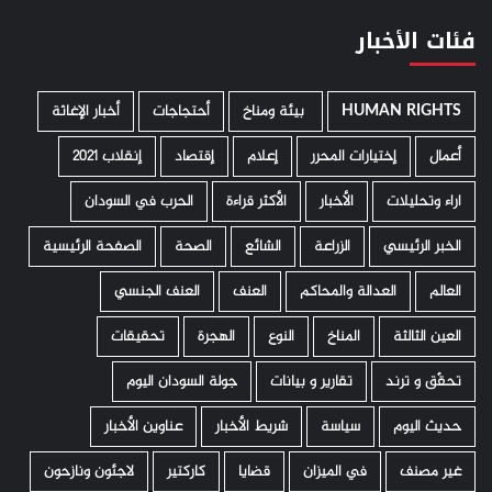
فئات الأخبار
HUMAN RIGHTS
­ بيئة ومناخ
أحتجاجات
أخبار الإغاثة
أعمال
إختيارات المحرر
إعلام
إقتصاد
إنقلاب 2021
اراء وتحليلات
الأخبار
الأكثر قراءة
الحرب في السودان
الخبر الرئيسي
الزراعة
الشائع
الصحة
الصفحة الرئيسية
العالم
العدالة والمحاكم
العنف
العنف الجنسي
العين الثالثة
المناخ
النوع
الهجرة
تحقيقات
تحقّق و ترند
تقارير و بيانات
جولة السودان اليوم
حديث اليوم
سياسة
شريط الأخبار
عناوين الأخبار
غير مصنف
في الميزان
قضايا
كاركتير
لاجئون ونازحون