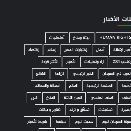
ات الأخبار
HUMAN RIGHT
­ بيئة ومناخ
أحتجاجات
خبار الإغاثة
أعمال
إختيارات المحرر
إعلام
إقتصاد
نقلاب 2021
اراء وتحليلات
الأخبار
الأكثر قراءة
لحرب في السودان
الخبر الرئيسي
الزراعة
الشائع
لصحة
الصفحة الرئيسية
العالم
العدالة والمحاكم
لعنف
العنف الجنسي
العين الثالثة
المناخ
النوع
لهجرة
تحقيقات
تحقّق و ترند
تقارير و بيانات
ولة السودان اليوم
حديث اليوم
سياسة
شريط الأخبار