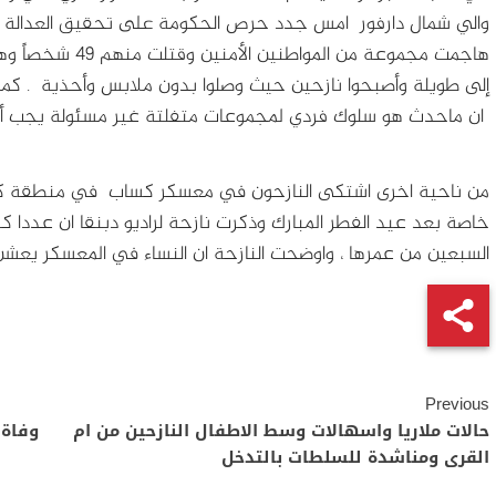
والي شمال دارفور امس جدد حرص الحكومة على تحقيق العدالة لل
هاجمت مجموعة من ال
إلى طويلة وأصبحوا نازحين حيث وصلوا بدون ملابس وأحذية . كما أ
ان ماحدث هو سلوك فردي لمجموعات متفلتة غير مسئولة يجب أن ي
من ناحية اخرى اشتكى النازحون في معسكر كساب في منطقة كت
خاصة بعد عيد الفطر المبارك وذكرت نازحة لراديو دبنقا ان عددا 
السبعين من عمرها ، واوضحت النازحة ان النساء في المعسكر يعشن 
Continue
Previous
Reading
حالات ملاريا واسهالات وسط الاطفال النازحين من ام
القرى ومناشدة للسلطات بالتدخل