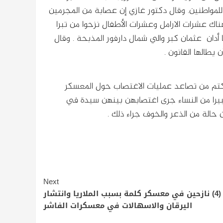
مواطنين. وقال دكتور غازي إن عصابة من المجرمين
مواطنين الأمنين وقتلت منهم 49 شخصاً وهناك عشرات الارامل وعشرات الأطفال نزحوا من تبرا
دان عثمان كبر والي شمال دارفور المذبحة . وقال
طالها القانون .
م من تصاعد عمليات الاغتصاب حول المعسكر
كبيرا من النساء جرى اغتصابهن بينهن سيدة في
حالة من الذعر والخوف جراء ذلك .
Next
وفاة (4) نازحين في معسكر كلمة بسبب الملاريا وانتشار
اليرقان والاسهالات في معسكرات الفاشر