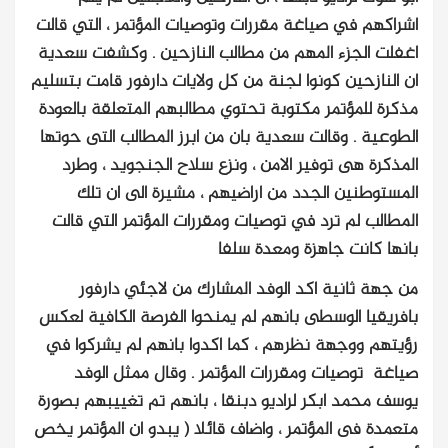
اشراكهم في صياغة مقررات وتوصيات المؤتمر ، التي قالت
اغفلت الجزء المهم من مطالب النازحين . وكشفت سعدية
ان النازحين كونوا لجنة من كل ولايات دارفور قامت بتسليم
مذكرة للمؤتمر مكتوبة تحتوي مطالبهم المتعلقة بالعودة
الطوعية . وقالت سعدية بان من ابرز المطالب التى حوتها
المذكرة هى توفير الامن ، ونزع سلاح الجنجويد ، وطرد
المستوطنين الجدد من اراضيهم ، مشيرة الى ان تلك
المطالب لم ترد في توصيات ومقررات المؤتمر التي قالت
بانها كانت جاهزة ومعدة سلفا
من جهة ثانية اكد الوفد المشارك من لاجئي دارفور
بافريقيا الوسطى بانهم لم يمنحوا الفرصة الكافية لعكس
رؤيتهم ووجهة نظرهم ، كما اكدوا بانهم لم يشركوا في
صياغة توصيات ومقررات المؤتمر . وقال ممثل الوفد
يوسف محمد ابكر لراديو دبنقا ، بانهم تم تغييبهم بصورة
متعمدة فى المؤتمر ، واضاف قائلا ( يبدو ان المؤتمر يخص