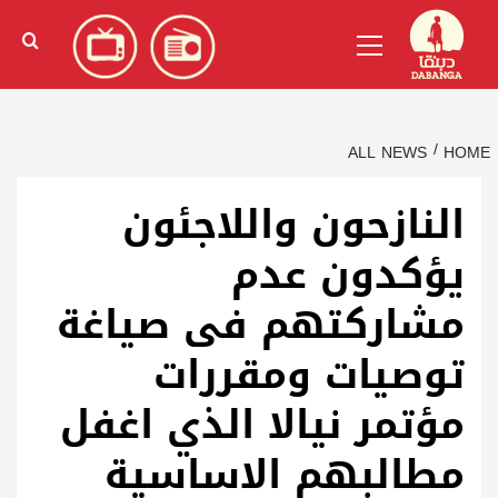
Ski
English
(
الإنجليزية
)
Primary
t
Menu
conten
ALL NEWS
HOME
النازحون واللاجئون
يؤكدون عدم
مشاركتهم فى صياغة
توصيات ومقررات
مؤتمر نيالا الذي اغفل
مطالبهم الاساسية