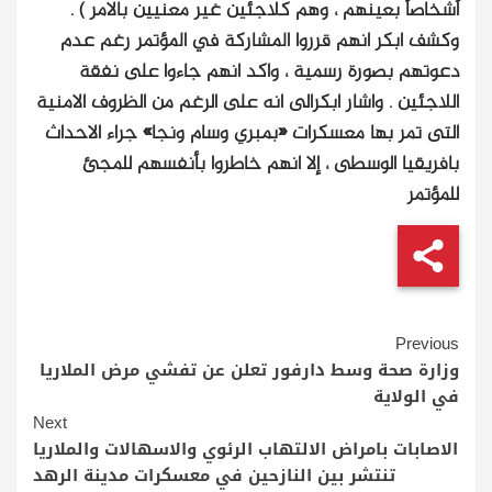
أشخاصاً بعينهم ، وهم كلاجئين غير معنيين بالامر ) .
وكشف ابكر انهم قرروا المشاركة في المؤتمر رغم عدم
دعوتهم بصورة رسمية ، واكد انهم جاءوا على نفقة
اللاجئين . واشار ابكرالى انه على الرغم من الظروف الامنية
التى تمر بها معسكرات «بمبري وسام ونجا» جراء الاحداث
بافريقيا الوسطى ، إلا انهم خاطروا بأنفسهم للمجئ
للمؤتمر
Continue
Previous
Reading
وزارة صحة وسط دارفور تعلن عن تفشي مرض الملاريا
في الولاية
Next
الاصابات بامراض الالتهاب الرئوي والاسهالات والملاريا
تنتشر بين النازحين في معسكرات مدينة الرهد