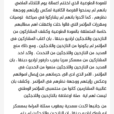
للعودة الطوعية الذي اختتم اعمالة يوم الثلاثاء الماضي
بانهم لم يمنحوا الفرصة الكافية لعكس رؤيتهم ووجهة
نظرهم ، كما اكدوا بانهم لم يشاركوا في صياغة توصيات
ومقررات المؤتمر التي قالوا خلت واغفلت اهم مطالبهم
خاصة المتعلقة بالعودة الطوعية
وكشف المشاركون من
النازحين واللاجئين لراديو دبنقا ، بان اغلب المشاركين فى
المؤتمر لم يكونوا من النازحين واللاجئين ، ومع ذلك منع
العديد من النازحين واللاجئين من التحدث . واكد احد
المشاركين من معسكر سربا بغرب دارفور لراديو دبنقا ، بان
العديد من النازحين واللاجئين منعوا من الحديث فى
المؤتمر ، الامر الذي ادى الى حرمانهم من إيصال اصواتهم
وعكس رؤيتهم ووجهة نظرهم فى المؤتمر . وكشف بان
غالبية المشارمين كانوا من منتسبى للمؤتمر الوطني
ليست لهم اية صلة اوعلاقة بالنازحين واللاجئين
من جانبها اكدت سعدية يعقوب ممثلة المراءة بمعسكر
ابو شوك لراديو دبنقا ، ان النازحين واللاجئين لم يتم