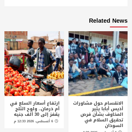
Related News
الانقسام حول مشاورات
ارتفاع أسعار السلع في
أديس أبابا يثير
أم درمان.. ولوح الثلج
المخاوف بشأن فرص
يقفز إلى 30 ألف جنيه
تحقيق السلام في
6 أغسطس، 2026 12:33 م
السودان