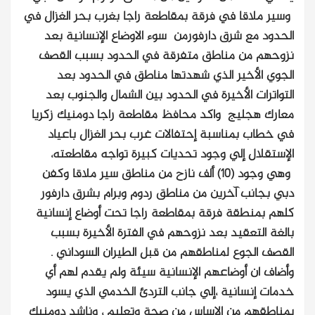
وسير ملاقا في فرقة بمقاطعة راجا بغرب بحر الغزال في
الحدود مع شرق دارفورمن سوء الاوضاع الإنسانية بعد
نزوحهم من مناطق متفرقة في الحدود بسبب القصف
الجوي الأخير الذي شهدتها مناطق في الحدود بعد
التواترات الأخيرة في الحدود بين الشمال والجنوب بعد
معارك هجليج
واكد محافظ مقاطعة راجا دومنيك زكريا
في خطاب بمناسبة إحتفالات غرب بحر الغزال باعياد
الإستقلال إلي وجود تحديات كبيرة تواجه مقاطعته،
وهي وجود (10) ألف نازح من مناطق سير ملاقا وكفن
دبي بجانب آخرين من مناطق ردوم وبرام بشرق دارفور
كلهم بمنطقة فرقة بمقاطعة راجا تحت أوضاع إنسانية
بالغة التعقيد بعد نزوحهم في الفترة الأخيرة بسبب
القصف الجوع لمناطقهم من قبل الطيران السوداني .
وأضاف ان أوضاعهم الإنسانية سيئة ولم يقدم لهم أي
خدمات إنسانية ،إلي جانب التردئ الخدمي الذي يسود
بمناطقهم من الاساس من صحة وتعليم ، وناشد دومنيك