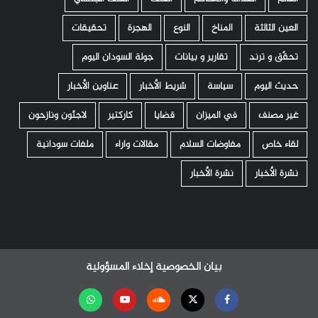
العين الثالثة
المناخ
النوع
الهجرة
تحقيقات
تحقّق و ترند
تقارير و بيانات
جولة السودان اليوم
حديث اليوم
سياسة
شريط الأخبار
عناوين الأخبار
غير مصنف
في الميزان
قضايا
كاركتير
لاجئون ونازحون
لقاء خاص
مفاوضات السلام
مقالات واراء
ملفات سودانية
نشرة الأخبار
نشرة الأخبار
بيان الخصوصية
إخلاء المسؤولية
Facebook
Twitter
Soundcloud
Youtube
تابعنا