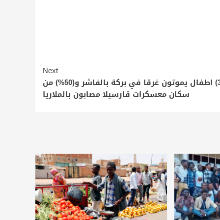
Next
3) اطفال يموتون غرقا في بركة بالفاشر و(50%) من
سكان معسكرات قارسيلا مصابون بالملاريا