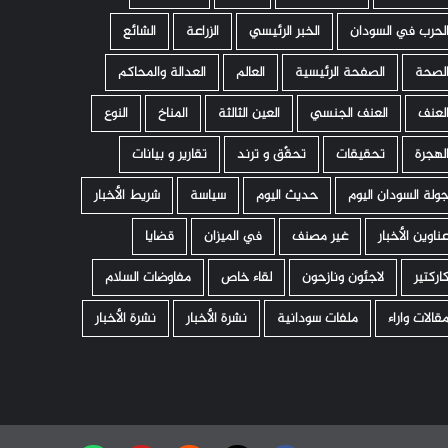
لحرب في السودان
الخبر الرئيسي
الزراعة
الشائع
لصحة
الصفحة الرئيسية
العالم
العدالة والمحاكم
لعنف
العنف الجنسي
العين الثالثة
المناخ
النوع
لهجرة
تحقيقات
تحقّق و ترند
تقارير و بيانات
ولة السودان اليوم
حديث اليوم
سياسة
شريط الأخبار
ناوين الأخبار
غير مصنف
في الميزان
قضايا
اركتير
لاجئون ونازحون
لقاء خاص
مفاوضات السلام
قالات واراء
ملفات سودانية
نشرة الأخبار
نشرة الأخبار