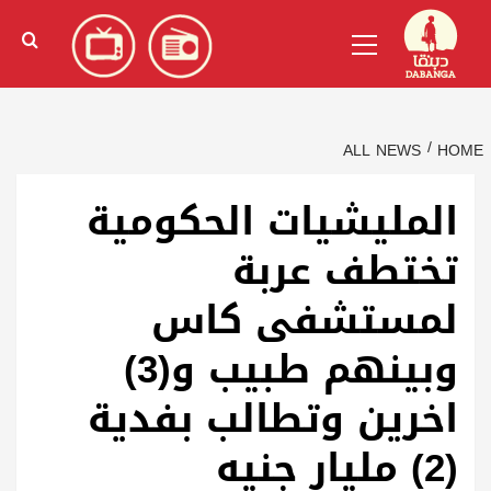
Ski
English
(
الإنجليزية
)
Primary
t
Menu
conten
ALL NEWS
HOME
المليشيات الحكومية
تختطف عربة
لمستشفى كاس
وبينهم طبيب و(3)
اخرين وتطالب بفدية
(2) مليار جنيه