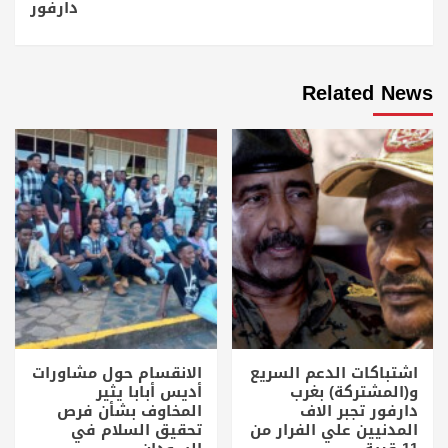
دارفور
Related News
اشتباكات الدعم السريع
الانقسام حول مشاورات
و(المشتركة) بغرب
أديس أبابا يثير
دارفور تجبر الاف
المخاوف بشأن فرص
المدنيين علي الفرار من
تحقيق السلام في