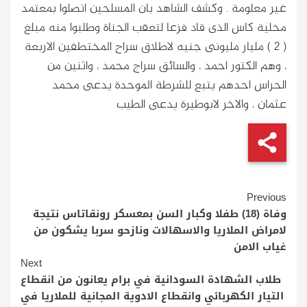
غير معلومة . وكشف الشاهد بان المسلحين اتصلوا بمعتمد
محلية كاس الذى قاد فزعا لتعقب الجناة وطلبوا منه مبلغ
( 2 ) مليار مليونى جنيه لاطلاق سراح المختطفين الاربعة
، وهم الكتور احمد ، والسائق سراج محمد ، واثنين من
الحراس احدهم يتبع للشرطة الموحدة يدعى محمد
عثمان ، والاخر لابوطيرة يدعى الطيب
Continue
Previous
Reading
وفاة (18) طفلا وكبار السن بمعسكر رونقاتاس نتيجة
لامراض الملاريا والاسهالات ونازحو سربا يشكون من
غياب الامن
Next
طلاب الشهادة السودانية في برام يعانون من انقطاع
التيار الكهربائي وانقطاع الادوية المجانية للملاريا في