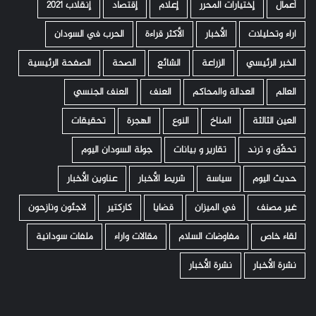
أعمال
إختيارات المحرر
إعلام
إقتصاد
إنقلاب 2021
اراء وتحليلات
الأخبار
الأكثر قراءة
الحرب في السودان
الخبر الرئيسي
الزراعة
الشائع
الصحة
الصفحة الرئيسية
العالم
العدالة والمحاكم
العنف
العنف الجنسي
العين الثالثة
المناخ
النوع
الهجرة
تحقيقات
تحقّق و ترند
تقارير و بيانات
جولة السودان اليوم
حديث اليوم
سياسة
شريط الأخبار
عناوين الأخبار
غير مصنف
في الميزان
قضايا
كاركتير
لاجئون ونازحون
لقاء خاص
مفاوضات السلام
مقالات واراء
ملفات سودانية
نشرة الأخبار
نشرة الأخبار