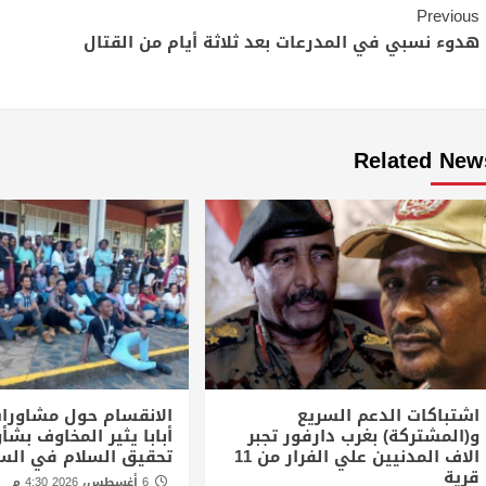
Continue
Previous
Reading
هدوء نسبي في المدرعات بعد ثلاثة أيام من القتال
Related New
اشتباكات الدعم السريع
الانقسام حول مشاورا
و(المشتركة) بغرب دارفور تجبر
أبابا يثير المخاوف بش
الاف المدنيين علي الفرار من 11
تحقيق السلام في الس
قرية
6 أغسطس، 2026 4:30 م