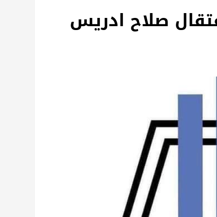
عتقال صلاح ادريس