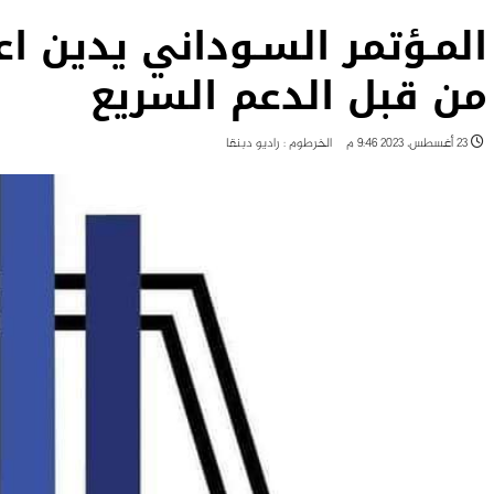
المـؤتمر السـوداني يدين ا
من قبل الدعم السريع
23 أغسطس، 2023 9:46 م
الخرطوم : راديو دبنقا