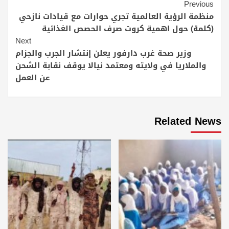
Continue
Previous
Reading
منظمة الرؤية العالمية تجري حوارات مع قيادات نازحي
(كلمة) حول اهمية كروت صرف الحصص الغذائية
Next
وزير صحة غرب دارفور يعلن إنتشار الجرب والجزام
والملاريا في ولايته ومعتمد نيالا يوقف نقابة الشحن
عن العمل
Related News