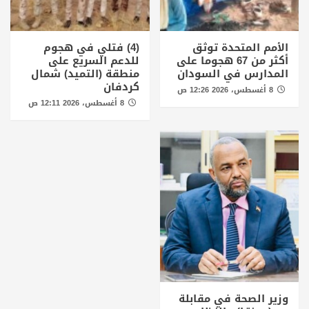
الأمم المتحدة توثق
(4) فتلي في هجوم
أكثر من 67 هجوما على
للدعم السريع على
المدارس في السودان
منطقة (التميد) شمال
كردفان
8 أغسطس، 2026 12:26 ص
8 أغسطس، 2026 12:11 ص
وزير الصحة في مقابلة