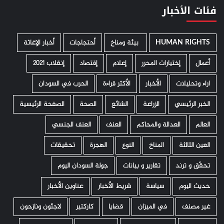
فئات الأخبار
HUMAN RIGHTS
­ بيئة ومناخ
أحتجاجات
أخبار الإغاثة
أعمال
إختيارات المحرر
إعلام
إقتصاد
إنقلاب 2021
اراء وتحليلات
الأخبار
الأكثر قراءة
الحرب في السودان
الخبر الرئيسي
الزراعة
الشائع
الصحة
الصفحة الرئيسية
العالم
العدالة والمحاكم
العنف
العنف الجنسي
العين الثالثة
المناخ
النوع
الهجرة
تحقيقات
تحقّق و ترند
تقارير و بيانات
جولة السودان اليوم
حديث اليوم
سياسة
شريط الأخبار
عناوين الأخبار
غير مصنف
في الميزان
قضايا
كاركتير
لاجئون ونازحون