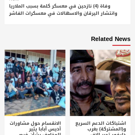
وفاة (4) نازحين في معسكر كلمة بسبب الملاريا
وانتشار اليرقان والاسهالات في معسكرات الفاشر
Related News
اشتباكات الدعم السريع
الانقسام حول مشاورات
و(المشتركة) بغرب
أديس أبابا يثير
دارفور تجبر الاف
المخاوف بشأن فرص