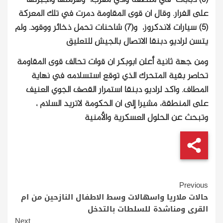
(6) دبابات في منطقة وادي مقرب، وهزمتها وأجبرتها
على الفرار. وقال ان قوى المقاومة دمرت في تلك المعركة
(5) سيارات لاندكروز، و(7) شاحنات تحمل ذخائر ووقود. ولم
يتسن لراديو دبنقا الاتصال بالجيش للتعليق
ومن جهة ثانية أعلن ابوبكر ان قوات تحالف قوى المقاومة
تحاصر بقية المتحرك الذي توقع استسلامه في نهاية
المطاف. واكد لراديو دبنقا استمرار القصف الجوي العنيف
على المنطقة، مشيرا إلى ان الحكومة لاتريد السلام ،
وتبحث عن الحلول العسكرية والأمنية
Continue
Previous
Reading
حالات ملاريا واسهالات وسط الاطفال النازحين من ام
القرى ومناشدة للسلطات بالتدخل
Next