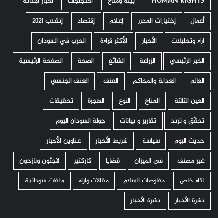
HUMAN RIGHTS
­ بيئة ومناخ
أحتجاجات
أخبار الإغاثة
أعمال
إختيارات المحرر
إعلام
إقتصاد
إنقلاب 2021
اراء وتحليلات
الأخبار
الأكثر قراءة
الحرب في السودان
الخبر الرئيسي
الزراعة
الشائع
الصحة
الصفحة الرئيسية
العالم
العدالة والمحاكم
العنف
العنف الجنسي
العين الثالثة
المناخ
النوع
الهجرة
تحقيقات
تحقّق و ترند
تقارير و بيانات
جولة السودان اليوم
حديث اليوم
سياسة
شريط الأخبار
عناوين الأخبار
غير مصنف
في الميزان
قضايا
كاركتير
لاجئون ونازحون
لقاء خاص
مفاوضات السلام
مقالات واراء
ملفات سودانية
نشرة الأخبار
نشرة الأخبار