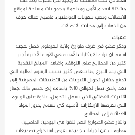
الفضائي حلت المشكلة تدريجياً، لكن ظهرت بعد ذلك
مشكلة انعدام الأمن ومداهمة مجموعات مسلحة لمواقع
الاتصالات ونهب تلفونات المواطنين، فاصبح هناك خوف
من الذهاب إلى محلات الاتصالات.
عقبات
وذكر عضو في غرف طوارئ ولاية الخرطوم، فضل حجب
اسمه، ان تزايد الارتكازات الأمنية في الآونة الأخيرة أجبر
كثير من المطابخ على التوقف، واضاف: “المبالغ النقدية
التي يتم التبرع بها تنقص كثيرا بسبب الرسوم العالية التي
تدفع مقابل تحويل التبرعات من التطبيقات المصرفية إلى
نقد والتي تصل لحوالي 10%، واضافة إلى خصم مالك جهاز
الانترنت الفضائي الذي يسهل التحويل، علاوة على الرسوم
التي تفرضها الارتكازات الأمنية كي تسمح بمرور المواد
الغذائية إلى المطابخ.
واشار عضو الطوارئ انهم تلقوا في اليومين الماضيين
معلومات عن اجراءات جديدة تفرض استخراج تصديقات