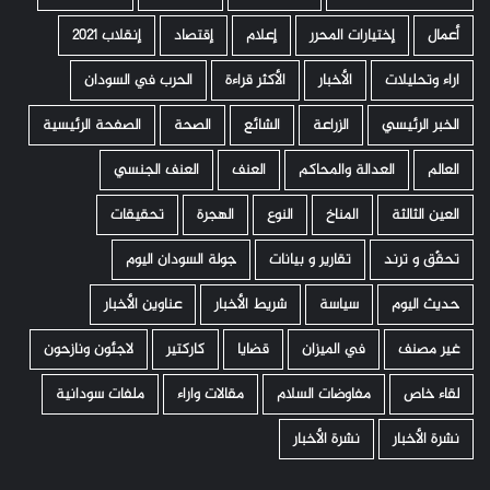
أعمال
إختيارات المحرر
إعلام
إقتصاد
إنقلاب 2021
اراء وتحليلات
الأخبار
الأكثر قراءة
الحرب في السودان
الخبر الرئيسي
الزراعة
الشائع
الصحة
الصفحة الرئيسية
العالم
العدالة والمحاكم
العنف
العنف الجنسي
العين الثالثة
المناخ
النوع
الهجرة
تحقيقات
تحقّق و ترند
تقارير و بيانات
جولة السودان اليوم
حديث اليوم
سياسة
شريط الأخبار
عناوين الأخبار
غير مصنف
في الميزان
قضايا
كاركتير
لاجئون ونازحون
لقاء خاص
مفاوضات السلام
مقالات واراء
ملفات سودانية
نشرة الأخبار
نشرة الأخبار