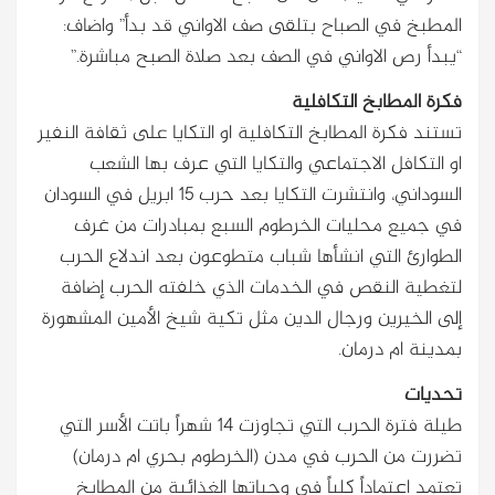
المطبخ في الصباح بتلقى صف الاواني قد بدأ” واضاف:
“يبدأ رص الاواني في الصف بعد صلاة الصبح مباشرة.”
فكرة المطابخ التكافلية
تستند فكرة المطابخ التكافلية او التكايا على ثقافة النفير
او التكافل الاجتماعي والتكايا التي عرف بها الشعب
السوداني، وانتشرت التكايا بعد حرب 15 ابريل في السودان
في جميع محليات الخرطوم السبع بمبادرات من غرف
الطوارئ التي انشأها شباب متطوعون بعد اندلاع الحرب
لتغطية النقص في الخدمات الذي خلفته الحرب إضافة
إلى الخيرين ورجال الدين مثل تكية شيخ الأمين المشهورة
بمدينة ام درمان.
تحديات
طيلة فترة الحرب التي تجاوزت 14 شهراً باتت الأسر التي
تضررت من الحرب في مدن (الخرطوم بحري ام درمان)
تعتمد اعتماداً كلياً في وجباتها الغذائية من المطابخ