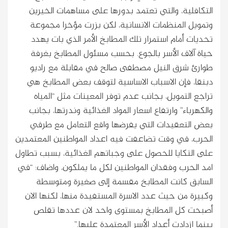
التكافلية، والتي تعتمد بدورها على مساهمات الخيرين
وتمويل المنظمات الانسانية، لكن بزرت مؤخرا مجموعة
تحديات أمام استمرار تلك المطابخ الأمر الذي بات يهدد
حياة آلاف الأسر بالجوع. بحسب مسئول المطابخ بغرفة
طوارئ شرق النيل مصطفى صالح في مقابلة مع راديو
دبنقا، فإن الاسباب الاساسية لتوقف بعض المطابخ هي
تراجع التمويل، بجانب عدم توفر المعينات مثل “المياه
والكهرباء” وارتفاع اسعار المواد الغذائية وندرتها، بجانب
بعض التعقيدات التي يفرضها واقع التعامل مع طرفي
الحرب، في وقت تضاعفت فيه اعداد المواطنين المعتمدين
على التكايا للحصول على وجباتهم الغذائية، بسبب تطاول
امد الحرب وفقدان المواطنين لكل ما يملكون، واضاف: “في
السابق كانت المطابخ مقسمة إلى صغيرة ومتوسطة
وكبيرة من حيث عدد الاسرة المستفيدة منها، لكنها الان
أصبحت كل المطابخ بمستوى واحد لان عددها تقلص
بينما ازدادت أعداد الأسر المعتمدة عليها.”