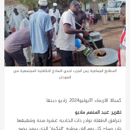
المطابخ الجماعية زمن الحرب احدي النماذج التكافلية المجتمعية في
السودان
كمبالا: الاربعاء: 31يوليو2024: راديو دبنقا
تقرير: عبد المنعم مادبو
تترافق الطفلة نوادر ذات الحادية عشرة سنة وشقيقها
نادر صباح كل يوم إلى مطبخ “التكية” الذي يبعد بضع