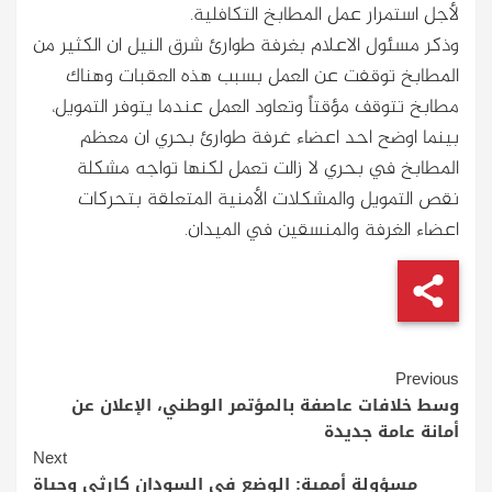
لأجل استمرار عمل المطابخ التكافلية.
وذكر مسئول الاعلام بغرفة طوارئ شرق النيل ان الكثير من
المطابخ توقفت عن العمل بسبب هذه العقبات وهناك
مطابخ تتوقف مؤقتاً وتعاود العمل عندما يتوفر التمويل،
بينما اوضح احد اعضاء غرفة طوارئ بحري ان معظم
المطابخ في بحري لا زالت تعمل لكنها تواجه مشكلة
نقص التمويل والمشكلات الأمنية المتعلقة بتحركات
اعضاء الغرفة والمنسقين في الميدان.
Continue
Previous
Reading
وسط خلافات عاصفة بالمؤتمر الوطني، الإعلان عن
أمانة عامة جديدة
Next
مسؤولة أممية: الوضع في السودان كارثي وحياة