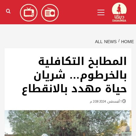
Ski
English
(
الإنجليزية
)
Primary
t
Menu
conten
ALL NEWS
HOME
المطابخ التكافلية
بالخرطوم… شريان
حياة مهدد بالانقطاع
1 أغسطس، 2024 2:08 م