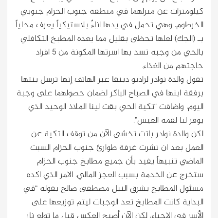
كيلومترات عن منزلهما في منطقة جنوب الحزام جنوبي
الخرطوم، وهي تحمل في يدها اناءً بلاستيكياً يعرف محلياً
بـ (الجك) لعلها تحظى بقليل مما يعده المطبخ التكافلي
بالحي من وجبه تسد بها اسرتها المكونة من 5 افراد
حاجتهم من الغذاء.
تقول والدة نوادر لراديو دبنقا عبر الهاتف إنها ترسل بنتها
برفقة ابنها في الصباح الباكر لضمان حصولهما على وجبة
اليوم، واضافت “تكية الحي بقت لينا الملاذ الوحيد الذي
يوفر لنا لقمة العيش”.
لكن والدة نوادر باتت تخشى الآن من توقف التكية عن
العمل بعد ان نشرت غرفة طوارئ جنوب الحزام السبت
الماضي تنبيهاً يفيد بأن جميع مطابخ جنوب الحزام
ستخرج عن الخدمة بسبب العجز المالي، الامر الذي اكده
مسئول المطابخ بشرق النيل مصطفى صالح بقوله “في
البداية كانت المطابخ تعد الوجبات ليتم توزيعها على
الأسر في الاحياء، لكن الآن أصبح العكس قبل ما تولع نار