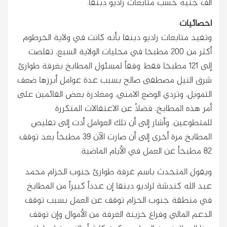
الف جنيه حسب متابعات راديو دبنقا.
احصائيات
وتفيد متابعات راديو دبنقا بأنه كانت في ولاية الخرطوم
أكثر من 200 مطبخا في محليات الولاية السبع، تقلصت
إلى 121 مطبخا فقط وفقاً لمسئول المطابخ بغرفة طوارئ
شرق النيل مصطفى صالح بسبب عدة عوامل أبرزها ضعف
التمويل، وتردي الوضع الامني، ومغادرة بعض القائمين على
أمر هذه المطابخ، فضلاً عن الاعتقالات المتكررة
للمتطوعين. وأشار إلى أن تلك العوامل أدت إلى تقليص
المطابخ مرة أخرى إلى أن صارت الآن 39 مطبخاً بعد توقف
82 مطبخاً عن العمل في الأيام الماضية.
ويقول المتحدث باسم غرفة طوارئ جنوب الحزام محمد
عبد الله كندشة لراديو دبنقا إن عدداً كبيراً من المطابخ
في منطقة جنوب الحزام توقف عن العمل بسبب توقف
الدعم المالي وفراغ خزينة الغرفة من الأموال وإن توقف