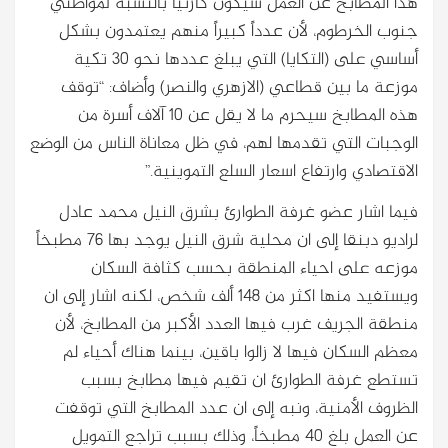
هذا المطابخ عن العمل سيكون كارثياً بالنسبة لمواطني
جنوب الخرطوم، لأن عدداً كبيراً منهم يعتمدون بشكل
أساسي على (التكايا) التي يبلغ عددها نحو 30 تكية
موزعة ما بين قطاعي (الازهري والنصر) وأضاف: “توقف
هذه المطابخ سيحرم ما لا يقل عن 10 آلاف أسرة من
الوجبات التي تقدمها لهم، في ظل معاناة الناس من الوضع
الاقتصادي وارتفاع اسعار السلع التموينية.”
فيما اشار عضو غرفة الطوارئ بشرق النيل محمد عادل
لراديو دبنقا إلى ان محلية شرق النيل يوجد بها 76 مطبخاً
موزعه على احياء المنطقة بحسب كثافة السكان
ويستفيد منها اكثر من 148 ألف شخص، لكنه اشار إلى ان
منطقة الجريف غرب فيها العدد الأكبر من المطابخ، لأن
معظم السكان فيها لا زالوا باقين، بينما هناك أحياء لم
تستطع غرفة الطوارئ ان تقيم فيها مطابخ بسبب
الظروف الأمنية، ونبه إلى ان عدد المطابخ التي توقفت
عن العمل بلغ 40 مطبخاً، وذلك بسبب تراجع التمويل