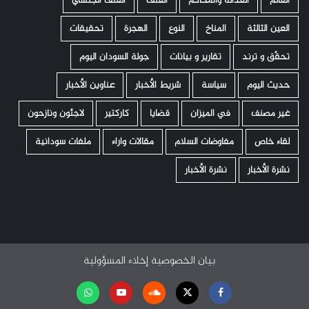
العالم
العدالة والمحاكم
العنف
العنف الجنسي
العين الثالثة
المناخ
النوع
الهجرة
تحقيقات
تحقّق و ترند
تقارير و بيانات
جولة السودان اليوم
حديث اليوم
سياسة
شريط الأخبار
عناوين الأخبار
غير مصنف
في الميزان
قضايا
كاركتير
لاجئون ونازحون
لقاء خاص
مفاوضات السلام
مقالات واراء
ملفات سودانية
نشرة الأخبار
نشرة الأخبار
بيان الخصوصية
إخلاء المسؤولية
Facebook
Twitter
Soundcloud
Youtube
تابعنا