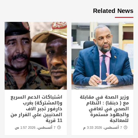
Related News
وزير الصحة في مقابلة
اشتباكات الدعم السريع
مع ( دبنقا) : النظام
و(المشتركة) بغرب
الصحي في تعافي
دارفور تجبر الاف
والجهود مستمرة
المدنيين علي الفرار من
للمعالجة
11 قرية
7 أغسطس، 2026 3:33 م
7 أغسطس، 2026 1:57 ص