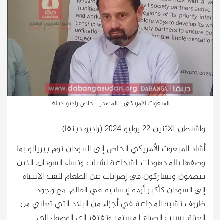
المبعوث الامريكي ـ المصدر ـ خاص راديو دبنقا
واشنطن: الاثنين ٢٢ يوليو ٢٠٢٤ (راديو دبنقا)
أشاد المبعوث الأمريكي الخاص إلى السودان توم بيريللو بما
وصفها بالمجهودات الشجاعة لشباب ونساء السودان، الذين
ينظمون ويشاركون في إضرابات عن الطعام للفت الانتباه
إلى السودان كأكبر أزمة إنسانية في العالم، مع وجود
ظروف تشبه المجاعة في أجزاء من البلاد التي تعاني من
العزلة بسبب الصراع المستمر وتفتقر إلى الوصول إلى