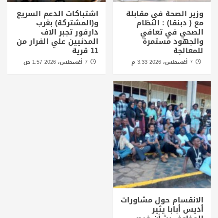
وزير الصحة في مقابلة
اشتباكات الدعم السريع
مع ( دبنقا) : النظام
و(المشتركة) بغرب
الصحي في تعافي
دارفور تجبر الاف
والجهود مستمرة
المدنيين علي الفرار من
للمعالجة
11 قرية
7 أغسطس، 2026 3:33 م
7 أغسطس، 2026 1:57 ص
الانقسام حول مشاورات
أديس أبابا يثير