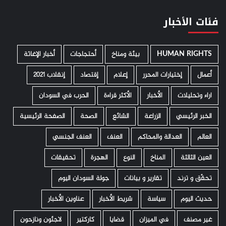
فئات الأخبار
HUMAN RIGHTS
­ بيئة ومناخ
أحتجاجات
أخبار الإغاثة
أعمال
إختيارات المحرر
إعلام
إقتصاد
إنقلاب 2021
اراء وتحليلات
الأخبار
الأكثر قراءة
الحرب في السودان
الخبر الرئيسي
الزراعة
الشائع
الصحة
الصفحة الرئيسية
العالم
العدالة والمحاكم
العنف
العنف الجنسي
العين الثالثة
المناخ
النوع
الهجرة
تحقيقات
تحقّق و ترند
تقارير و بيانات
جولة السودان اليوم
حديث اليوم
سياسة
شريط الأخبار
عناوين الأخبار
غير مصنف
في الميزان
قضايا
كاركتير
لاجئون ونازحون