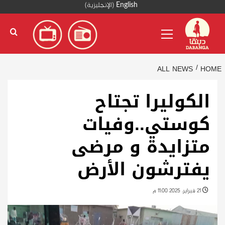
Ski
English
(
الإنجليزية
)
t
Primary
conten
Menu
ALL NEWS
HOME
الكوليرا تجتاح
كوستي..وفيات
متزايدة و مرضى
يفترشون الأرض
21 فبراير، 2025 11:00 م