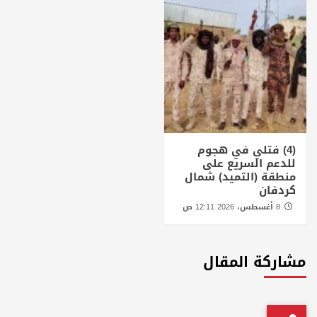
(4) فتلي في هجوم
للدعم السريع على
منطقة (التميد) شمال
كردفان
8 أغسطس، 2026 12:11 ص
مشاركة المقال