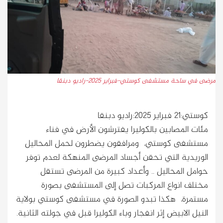
مرضى في ساحة مستشفى كوستي-فبراير 2025-راديو دبنقا
كوستي:21 فبراير 2025:راديو دبنقا
مئات المصابين بالكوليرا يفترشون الأرض في فناء
مستشفى كوستي، ومرافقون يضطرون لحمل المحاليل
الوريدية التي تحقن أجساد المرضى المنهكة لعدم توفر
حوامل المحاليل .. وأعداد كبيرة من المرضى تستقل
مختلف انواع المركبات تصل إلى المستشفى بصورة
مستمرة، هكذا تبدو الصورة في مستشفى كوستي بولاية
النيل الابيض إثر انفجار وباء الكوليرا قبل في جولته الثانية.