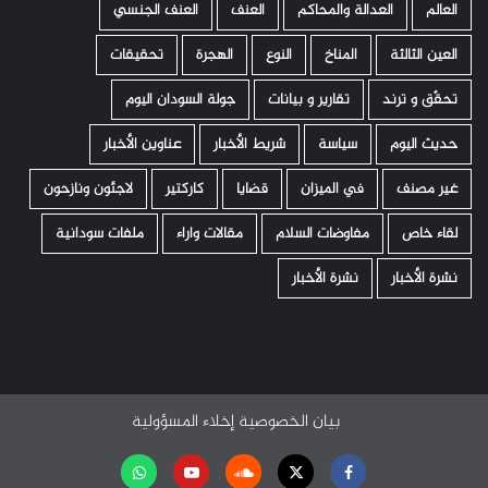
العالم
العدالة والمحاكم
العنف
العنف الجنسي
العين الثالثة
المناخ
النوع
الهجرة
تحقيقات
تحقّق و ترند
تقارير و بيانات
جولة السودان اليوم
حديث اليوم
سياسة
شريط الأخبار
عناوين الأخبار
غير مصنف
في الميزان
قضايا
كاركتير
لاجئون ونازحون
لقاء خاص
مفاوضات السلام
مقالات واراء
ملفات سودانية
نشرة الأخبار
نشرة الأخبار
بيان الخصوصية
إخلاء المسؤولية