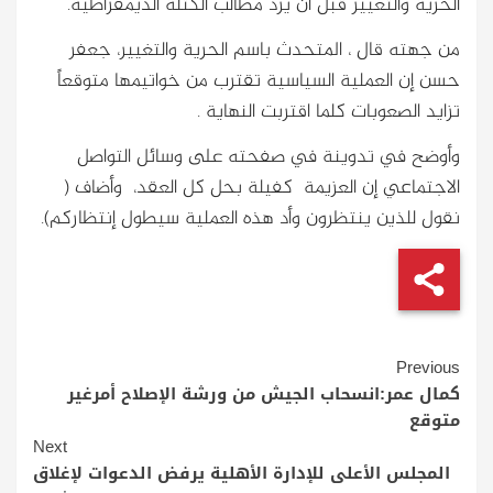
الحرية والتغيير قبل أن يرد مطالب الكتلة الديمقراطية.
من جهته قال ، المتحدث باسم الحرية والتغيير، جعفر
حسن إن العملية السياسية تقترب من خواتيمها متوقعاً
تزايد الصعوبات كلما اقتربت النهاية .
‏وأوضح في تدوينة في صفحته على وسائل التواصل
الاجتماعي إن العزيمة كفيلة بحل كل العقد، وأضاف (
نقول للذين ينتظرون وأد هذه العملية سيطول إنتظاركم).
Continue
Previous
Reading
كمال عمر:انسحاب الجيش من ورشة الإصلاح أمرغير
متوقع
Next
المجلس الأعلى للإدارة الأهلية يرفض الدعوات لإغلاق