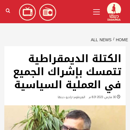
Ski
English
(
الإنجليزية
)
Primary
t
Menu
conten
ALL NEWS
HOME
الكتلة الديمقراطية
تتمسك بإشراك الجميع
في العملية السياسية
30 مارس، 2023 8:31 م
الخرطوم-راديو دبنقا