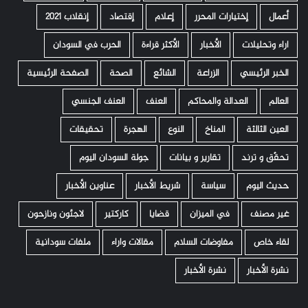
أعمال
إختيارات المحرر
إعلام
إقتصاد
إنقلاب 2021
اراء وتحليلات
الأخبار
الأكثر قراءة
الحرب في السودان
الخبر الرئيسي
الزراعة
الشائع
الصحة
الصفحة الرئيسية
العالم
العدالة والمحاكم
العنف
العنف الجنسي
العين الثالثة
المناخ
النوع
الهجرة
تحقيقات
تحقّق و ترند
تقارير و بيانات
جولة السودان اليوم
حديث اليوم
سياسة
شريط الأخبار
عناوين الأخبار
غير مصنف
في الميزان
قضايا
كاركتير
لاجئون ونازحون
لقاء خاص
مفاوضات السلام
مقالات واراء
ملفات سودانية
نشرة الأخبار
نشرة الأخبار