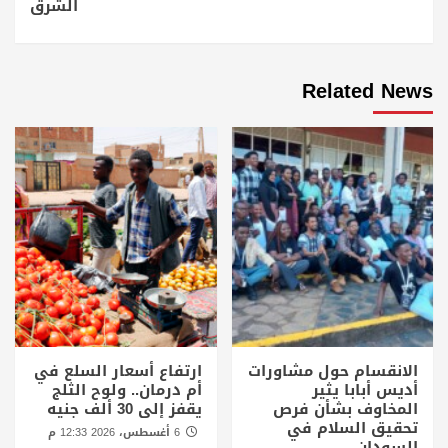
الشرق
Related News
الانقسام حول مشاورات
ارتفاع أسعار السلع في
أديس أبابا يثير
أم درمان.. ولوح الثلج
المخاوف بشأن فرص
يقفز إلى 30 ألف جنيه
تحقيق السلام في
6 أغسطس، 2026 12:33 م
السودان