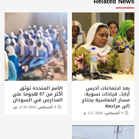
Related News
بعد اجتماعات أديس
الأمم المتحدة توثق
أبابا.. قيادات نسوية:
أكثر من 67 هجوما على
مسار الخماسية يحتاج
المدارس في السودان
إلى مراجعة
8 أغسطس، 2026 12:26 ص
8 أغسطس، 2026 2:17 م