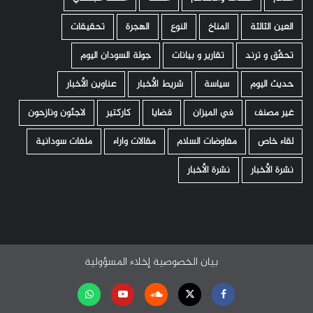
العين الثالثة
المناخ
النوع
الهجرة
تحقيقات
تحقّق و ترند
تقارير و بيانات
جولة السودان اليوم
حديث اليوم
سياسة
شريط الأخبار
عناوين الأخبار
غير مصنف
في الميزان
قضايا
كاركتير
لاجئون ونازحون
لقاء خاص
مفاوضات السلام
مقالات واراء
ملفات سودانية
نشرة الأخبار
نشرة الأخبار
بيان الخصوصية
إخلاء المسؤولية
Facebook
Twitter
Soundcloud
Youtube
تابعنا