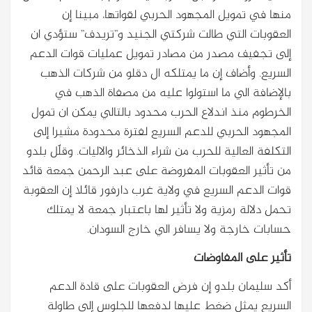
منها في تمويل المجهود الحربي لقواتها، مبينا إن
العقوبات التي طالت شركتي الجنيد و”تريدف” ستؤدي ان
إلى تجفيف مصدر من مصادر تمويل عمليات قوات الدعم
السريع. وأضاف إن ما يمتلكه ال دقلو من شركات الذهب
بالإضافة الي ما استولوا عليه من مصفاة الذهب في
الخرطوم منذ اندلاع الحرب محدود بالتالي يمكن ان تمول
المجهود الحربي للدعم السريع لفترة محدودة مشيرا إلى
التكلفة العالية للحرب من شراء الذخائر والاليات. وقلّل بلدو
من تأثير العقوبات المفروضة على عبد الرحمن جمعة قائد
قوات الدعم السريع في ولاية غرب دارفور قائلا إن العقوبة
تحمل دلالة رمزية ولا تأثير لها باعتبار جمعة لا يمتلك
حسابات خارجة ولا يسافر الي خارج السودان.
تأثير على المفاوضات
أكد سليمان بلدو إن فرض العقوبات على قادة الدعم
السريع يمثل ضغط عليها لدفعها للجلوس إلى طاولة