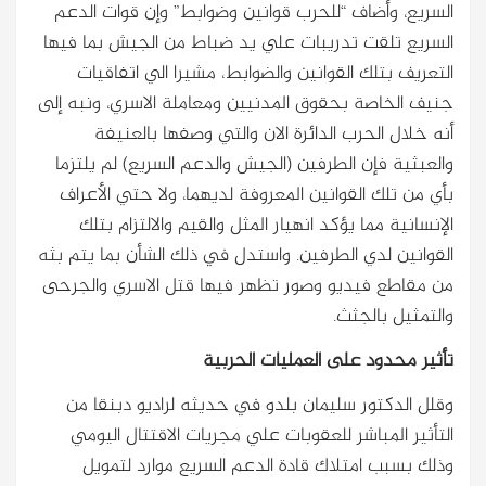
السريع، وأضاف “للحرب قوانين وضوابط” وإن قوات الدعم
السريع تلقت تدريبات علي يد ضباط من الجيش بما فيها
التعريف بتلك القوانين والضوابط، مشيرا الي اتفاقيات
جنيف الخاصة بحقوق المدنيين ومعاملة الاسري، ونبه إلى
أنه خلال الحرب الدائرة الان والتي وصفها بالعنيفة
والعبثية فإن الطرفين (الجيش والدعم السريع) لم يلتزما
بأي من تلك القوانين المعروفة لديهما، ولا حتي الأعراف
الإنسانية مما يؤكد انهيار المثل والقيم والالتزام بتلك
القوانين لدي الطرفين. واستدل في ذلك الشأن بما يتم بثه
من مقاطع فيديو وصور تظهر فيها قتل الاسري والجرحى
والتمثيل بالجثث.
تأثير محدود على العمليات الحربية
وقلل الدكتور سليمان بلدو في حديثه لراديو دبنقا من
التأثير المباشر للعقوبات علي مجريات الاقتتال اليومي
وذلك بسبب امتلاك قادة الدعم السريع موارد لتمويل