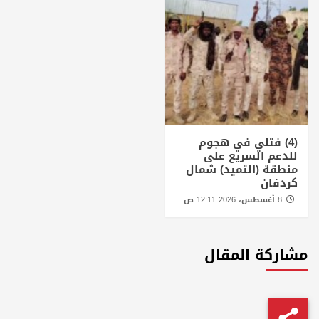
(4) فتلي في هجوم
للدعم السريع على
منطقة (التميد) شمال
كردفان
8 أغسطس، 2026 12:11 ص
مشاركة المقال