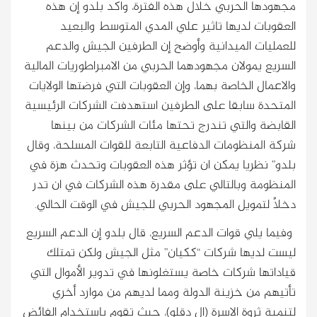
مجهودها الحربي خلال هذه الفترة، واكد بلدو إن هذه
العقوبات لديها تاثير علي المدي المتوسط والبعيد
للعمليات الميدانية وأوضح إن الطرفين الجيش والدعم
السريع يمولان مجهودهما الحربي من الامبراطوريات المالية
والاعمال الخاصة بهما، وإن العقوبات التي فرضتها الولايات
المتحدة سابقا على الطرفين استهدفت الشركات الرئيسية
القابضة والتي تندرج تحتها مئات الشركات من بينها
شركة المنظومات الدفاعية التابعة للقوات المسلحة، وقال
بلدو” نظريا يمكن ان تؤثر هذه العقوبات وتحدث هزة في
المنظومة وبالتالي على مقدرة هذه الشركات في ان تدر
دخلاً لتمويل المجهود الحربي للجيش في الوقت الحالي.
وفيما يلي قوات الدعم السريع، قال بلدو إن الدعم السريع
ليست لديها شركات “ككيان” مثل الجيش ولكن تمتلك
قياداتها شركات خاصة يستغلونها في تدوير الأموال التي
تأتيهم من خزينة الدولة ومما لديهم من موارد أخري
لتنمية ثروة الاسرة (ال دقلو)، حيث تقوم باستخدام الفائض