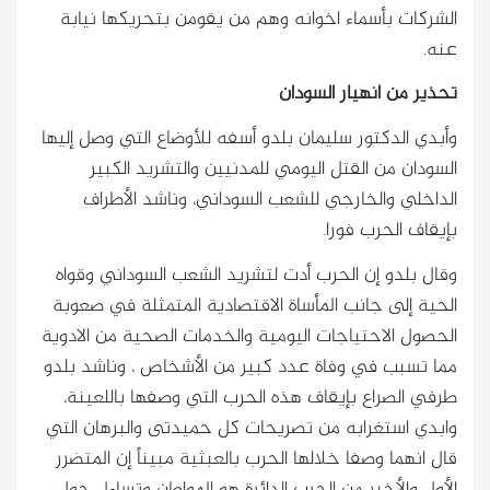
الشركات بأسماء اخوانه وهم من يقومن بتحريكها نيابة
عنه.
تحذير من انهيار السودان
وأبدي الدكتور سليمان بلدو أسفه للأوضاع التي وصل إليها
السودان من القتل اليومي للمدنيين والتشريد الكبير
الداخلي والخارجي للشعب السوداني، وناشد الأطراف
بإيقاف الحرب فورا.
وقال بلدو إن الحرب أدت لتشريد الشعب السوداني وقواه
الحية إلى جانب المأساة الاقتصادية المتمثلة في صعوبة
الحصول الاحتياجات اليومية والخدمات الصحية من الادوية
مما تسبب في وفاة عدد كبير من الأشخاص ، وناشد بلدو
طرفي الصراع بإيقاف هذه الحرب التي وصفها باللعينة،
وابدي استغرابه من تصريحات كل حميدتى والبرهان التي
قال انهما وصفا خلالها الحرب بالعبثية مبيناً إن المتضرر
الأول والأخير من الحرب الدائرة هو المواطن وتساءل حول