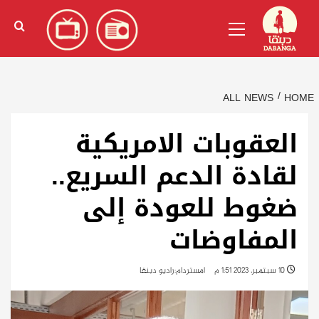
Ski
English
(
الإنجليزية
)
Primary
t
Menu
conten
ALL NEWS
HOME
العقوبات الامريكية
لقادة الدعم السريع..
ضغوط للعودة إلى
المفاوضات
10 سبتمبر، 2023 1:51 م
امستردام:راديو دبنقا