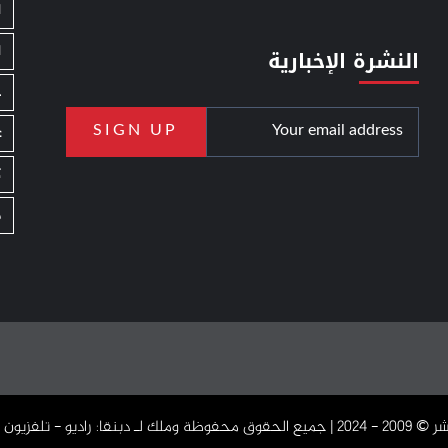
ا
ا
النشرة الإخبارية
ج
ع
ك
م
دبنقا: راديو - تلفزيون - اون لاين