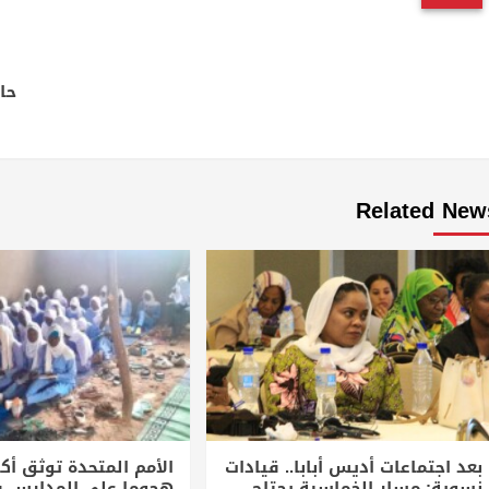
Continue
Reading
حا
Related New
بعد اجتماعات أديس أبابا.. قيادات
نسوية: مسار الخماسية يحتاج
هجوما على المدارس 