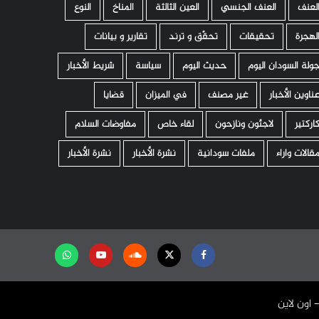
لعنف
العنف الجنسي
العين الثالثة
المناخ
النوع
لهجرة
تحقيقات
تحقّق و ترند
تقارير و بيانات
ولة السودان اليوم
حديث اليوم
سياسة
شريط الأخبار
ناوين الأخبار
غير مصنف
في الميزان
قضايا
اركتير
لاجئون ونازحون
لقاء خاص
مفاوضات السلام
قالات واراء
ملفات سودانية
نشرة الأخبار
نشرة الأخبار
Facebook
Twitter
Soundcloud
Youtube
تابعنا
على
واتساب