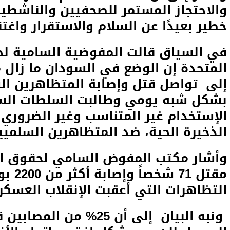
والاحتجاز المستمر للصحفيين والناشط
خطير بعيدًا عن السلام والاستقرار واغ
في السياق قالت المفوضية السامية لحق
المتحدة إن الوضع في السودان ما زال م
إلى تواصل قتل وإصابة المتظاهرين ال
بشكل شبه يومي وطالبت السلطات السو
الإستخدام غير المتناسب وغير الضروري
الذخيرة الحية، ضد المتظاهرين السلميي
وأشار مكتب المفوض السامي لحقوق ال
مقتل 
التظاهرات التي أعقبت الإنقلاب العسكري في 25 أكتو
ونبه البيان إلى أن 25% 