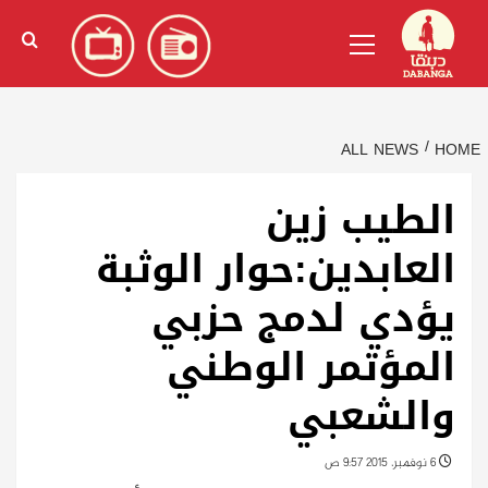
Ski
English
(
الإنجليزية
)
Primary
t
Menu
conten
ALL NEWS
HOME
الطيب زين
العابدين:حوار الوثبة
يؤدي لدمج حزبي
المؤتمر الوطني
والشعبي
6 نوفمبر، 2015 9:57 ص