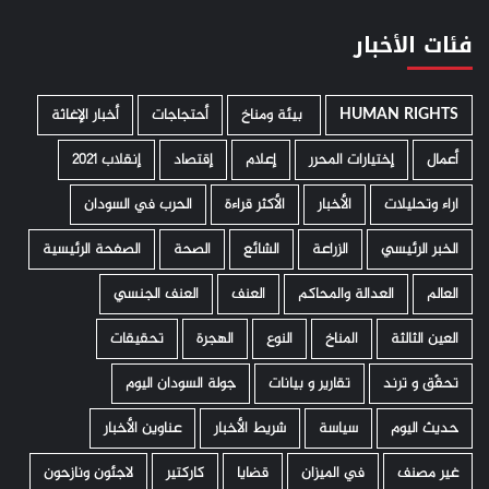
فئات الأخبار
HUMAN RIGHTS
­ بيئة ومناخ
أحتجاجات
أخبار الإغاثة
أعمال
إختيارات المحرر
إعلام
إقتصاد
إنقلاب 2021
اراء وتحليلات
الأخبار
الأكثر قراءة
الحرب في السودان
الخبر الرئيسي
الزراعة
الشائع
الصحة
الصفحة الرئيسية
العالم
العدالة والمحاكم
العنف
العنف الجنسي
العين الثالثة
المناخ
النوع
الهجرة
تحقيقات
تحقّق و ترند
تقارير و بيانات
جولة السودان اليوم
حديث اليوم
سياسة
شريط الأخبار
عناوين الأخبار
غير مصنف
في الميزان
قضايا
كاركتير
لاجئون ونازحون