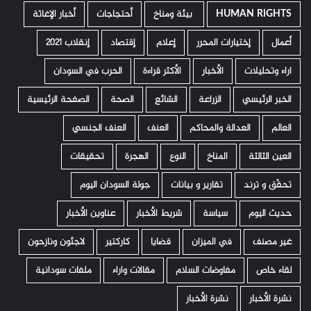
HUMAN RIGHTS
­ بيئة ومناخ
أحتجاجات
أخبار الإغاثة
أعمال
إختيارات المحرر
إعلام
إقتصاد
إنقلاب 2021
اراء وتحليلات
الأخبار
الأكثر قراءة
الحرب في السودان
الخبر الرئيسي
الزراعة
الشائع
الصحة
الصفحة الرئيسية
العالم
العدالة والمحاكم
العنف
العنف الجنسي
العين الثالثة
المناخ
النوع
الهجرة
تحقيقات
تحقّق و ترند
تقارير و بيانات
جولة السودان اليوم
حديث اليوم
سياسة
شريط الأخبار
عناوين الأخبار
غير مصنف
في الميزان
قضايا
كاركتير
لاجئون ونازحون
لقاء خاص
مفاوضات السلام
مقالات واراء
ملفات سودانية
نشرة الأخبار
نشرة الأخبار