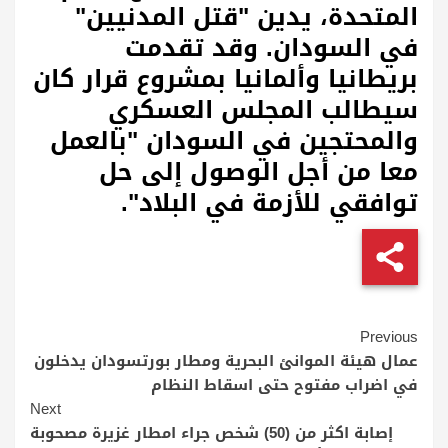
المتحدة، يدين "قتل المدنيين"
في السودان. وقد تقدمت
بريطانيا وألمانيا بمشروع قرار كان
سيطالب المجلس العسكري
والمحتجين في السودان "بالعمل
معا من أجل الوصول إلى حل
توافقي للأزمة في البلاد".
Continue
Previous
Reading
عمال هيئة الموانئ البحرية ومطار بورتسودان يدخلون
في اضراب مفتوح حتى اسقاط النظام
Next
إصابة اكثر من (50) شخص جراء امطار غزيرة مصحوبة