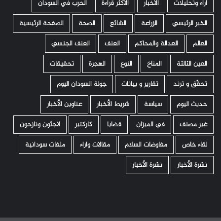
اراء وتحليلات
الأخبار
الأكثر قراءة
الحرب في السودان
الخبر الرئيسي
الزراعة
الشائع
الصحة
الصفحة الرئيسية
العالم
العدالة والمحاكم
العنف
العنف الجنسي
العين الثالثة
المناخ
النوع
الهجرة
تحقيقات
تحقّق و ترند
تقارير و بيانات
جولة السودان اليوم
حديث اليوم
سياسة
شريط الأخبار
عناوين الأخبار
غير مصنف
في الميزان
قضايا
كاركتير
لاجئون ونازحون
لقاء خاص
مفاوضات السلام
مقالات واراء
ملفات سودانية
نشرة الأخبار
نشرة الأخبار