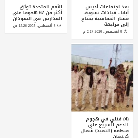
بعد اجتماعات أديس
الأمم المتحدة توثق
أبابا.. قيادات نسوية:
أكثر من 67 هجوما على
مسار الخماسية يحتاج
المدارس في السودان
إلى مراجعة
8 أغسطس، 2026 12:26 ص
8 أغسطس، 2026 2:17 م
(4) فتلي في هجوم
للدعم السريع على
منطقة (التميد) شمال
كردفان