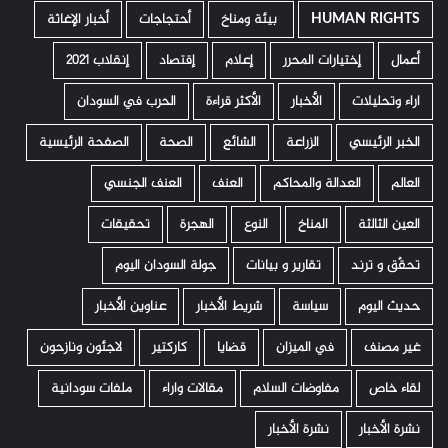
HUMAN RIGHTS
­ بيئة ومناخ
أحتجاجات
أخبار الإغاثة
أعمال
إختيارات المحرر
إعلام
إقتصاد
إنقلاب 2021
اراء وتحليلات
الأخبار
الأكثر قراءة
الحرب في السودان
الخبر الرئيسي
الزراعة
الشائع
الصحة
الصفحة الرئيسية
العالم
العدالة والمحاكم
العنف
العنف الجنسي
العين الثالثة
المناخ
النوع
الهجرة
تحقيقات
تحقّق و ترند
تقارير و بيانات
جولة السودان اليوم
حديث اليوم
سياسة
شريط الأخبار
عناوين الأخبار
غير مصنف
في الميزان
قضايا
كاركتير
لاجئون ونازحون
لقاء خاص
مفاوضات السلام
مقالات واراء
ملفات سودانية
نشرة الأخبار
نشرة الأخبار