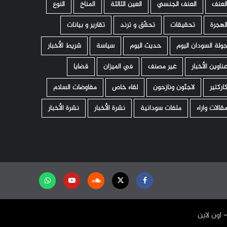
لعنف
العنف الجنسي
العين الثالثة
المناخ
النوع
لهجرة
تحقيقات
تحقّق و ترند
تقارير و بيانات
ولة السودان اليوم
حديث اليوم
سياسة
شريط الأخبار
ناوين الأخبار
غير مصنف
في الميزان
قضايا
اركتير
لاجئون ونازحون
لقاء خاص
مفاوضات السلام
قالات واراء
ملفات سودانية
نشرة الأخبار
نشرة الأخبار
Facebook
Twitter
Soundcloud
Youtube
تابعنا
على
واتساب