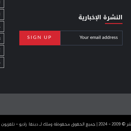
ا
ا
النشرة الإخبارية
ج
ع
ك
م
دبنقا: راديو - تلفزيون - اون لاين